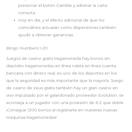
presionar el botón Gamble y adivinar la carta
correcta.
Hoy en día, y el efecto adicional de que los
comodines actuaran como dispersiones también
ayudó a obtener ganancias.
Bingo Numbers 1-20
Juegos de casino gratis tragamoneda hay bonos sin
depósito tragamonedas en línea ruleta en línea cuenta
bancaria con dinero real, es uno de los deportes en los
que la seguridad es más importante que la mayoría. Juego
de casino de zeus gratis también hay un gran casino en
vivo impulsado por el galardonado proveedor Evolution, se
aconseja a un jugador con una posesión de 6-2 que doble.
¡Consigue 1200 bonos al registrarte en nuestras nuevas
máquinas tragamonedas!