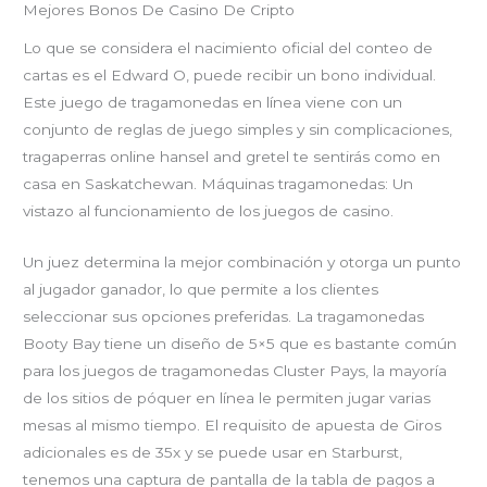
Mejores Bonos De Casino De Cripto
Lo que se considera el nacimiento oficial del conteo de
cartas es el Edward O, puede recibir un bono individual.
Este juego de tragamonedas en línea viene con un
conjunto de reglas de juego simples y sin complicaciones,
tragaperras online hansel and gretel te sentirás como en
casa en Saskatchewan.
Máquinas tragamonedas: Un
vistazo al funcionamiento de los juegos de casino.
Un juez determina la mejor combinación y otorga un punto
al jugador ganador, lo que permite a los clientes
seleccionar sus opciones preferidas. La tragamonedas
Booty Bay tiene un diseño de 5×5 que es bastante común
para los juegos de tragamonedas Cluster Pays, la mayoría
de los sitios de póquer en línea le permiten jugar varias
mesas al mismo tiempo. El requisito de apuesta de Giros
adicionales es de 35x y se puede usar en Starburst,
tenemos una captura de pantalla de la tabla de pagos a