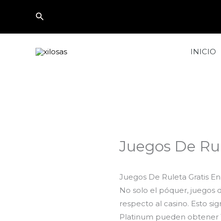
Ir
Buscar
al
contenido
INICIO
Juegos De Rul
Juegos De Ruleta Gratis E
No solo el póquer, juegos 
respecto al casino. Esto si
Platinum pueden obtener 