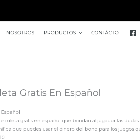
NOSOTROS
PRODUCTOS
CONTÁCTO
eta Gratis En Español
n Español
de ruleta gratis en español que brindan al jugador las duda
gnifica que puedes usar el dinero del bono para los juegos 
10.