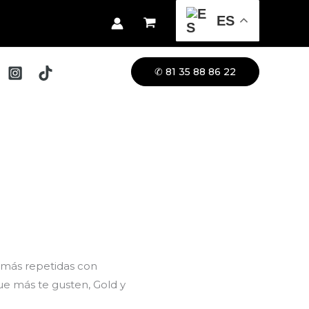
ES
✆ 81 35 88 86 22
s más repetidas con
que más te gusten, Gold y