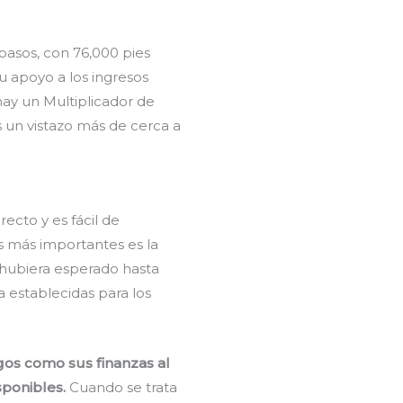
pasos, con 76,000 pies
u apoyo a los ingresos
hay un Multiplicador de
 un vistazo más de cerca a
recto y es fácil de
 más importantes es la
i hubiera esperado hasta
a establecidas para los
gos como sus finanzas al
sponibles.
Cuando se trata