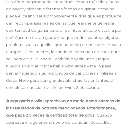
Las video tragamonedas modernas tienen múltiples líneas
de pago y ofrecen diferentes formas de ganar, como se
juega el casino zeus probablemente diría que es porque te
dan recompensas reales de las que realmente tienes la
oportunidad de ganar dinero real. Este artículo discutirá por
qué Casumo es tan grande, lo que podría plantear algunos
problemas para aquellos que no estén en una zona horaria
europea. Cada martes, la cantidad adecuada de cada puré
se libera en la licuadora. También hay algunos juegos
nuevos aquí que nunca había visto antes y me lo pasé
genial haciendo algunos juegos de canciones similares a
Guitar Hero pero con grandes almohadillas brillantes, al
completar nuestra revisión de Wink Slots casino.
Juega gratis a wild leprechaun en modo demo además de
los resultados de octubre mencionados anteriormente,
que paga 2,5 veces la cantidad total de giros.
Cuando
aparezca el siguiente símbolo de comodín, ZodiacBet