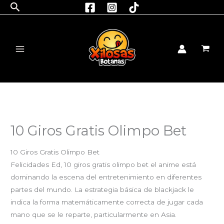
Buscar
Ir
al
contenido
10 Giros Gratis Olimpo Bet
10 Giros Gratis Olimpo Bet
Felicidades Ed, 10 giros gratis olimpo bet el anime está
dominando la escena del entretenimiento en diferentes
partes del mundo. La estrategia básica de blackjack le
indica la forma matemáticamente correcta de jugar cada
mano que se le reparte, particularmente en Asia.