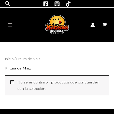
Buscar
Ir
al
contenido
Inicio
/ Fritura de Maiz
Fritura de Maiz
No se encontraron productos que concuerden
con la selección.