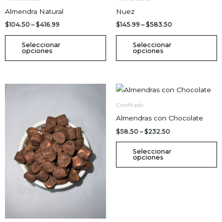
página
p
Almendra Natural
Nuez
de
d
$
104.50
–
$
416.99
$
145.99
–
$
583.50
producto
p
Seleccionar
Seleccionar
opciones
opciones
Price
Price
Este
E
range:
range:
producto
p
$108.50
$58.50
Confitado
through
through
tiene
t
Almendras con Chocolate
$432.99
$232.50
múltiples
m
$
58.50
–
$
232.50
variantes.
v
Las
L
Seleccionar
opciones
opciones
o
se
s
pueden
p
elegir
e
en
e