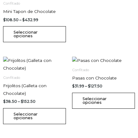
la
la
Confitado
página
p
Mini Tapon de Chocolate
de
d
$
108.50
–
$
432.99
producto
p
Seleccionar
opciones
Price
Price
Este
E
range:
range:
producto
p
$38.50
$31.99
Confitado
through
through
tiene
t
Pasas con Chocolate
Confitado
$152.50
$127.50
múltiples
m
Frijolitos (Galleta con
$
31.99
–
$
127.50
variantes.
v
Chocolate)
Las
L
Seleccionar
$
38.50
–
$
152.50
opciones
opciones
o
se
s
Seleccionar
opciones
pueden
p
elegir
e
en
e