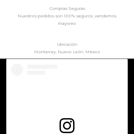
Compras Seguras
Nuestros pedidos son 100% seguros ,vendemos
mayoreo
Ubicación
Monterrey, Nuevo León, México