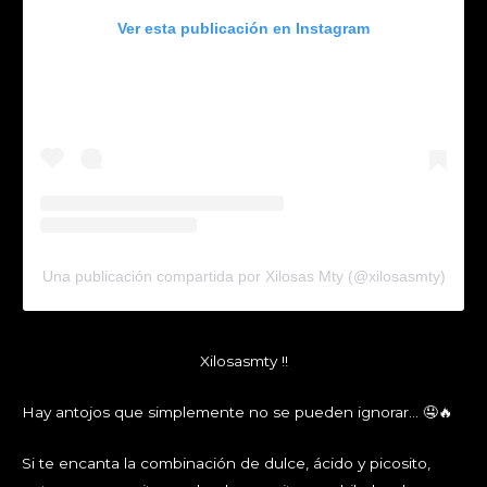
Ver esta publicación en Instagram
Una publicación compartida por Xilosas Mty (@xilosasmty)
Xilosasmty !!
Hay antojos que simplemente no se pueden ignorar… 🤤🔥
Si te encanta la combinación de dulce, ácido y picosito,