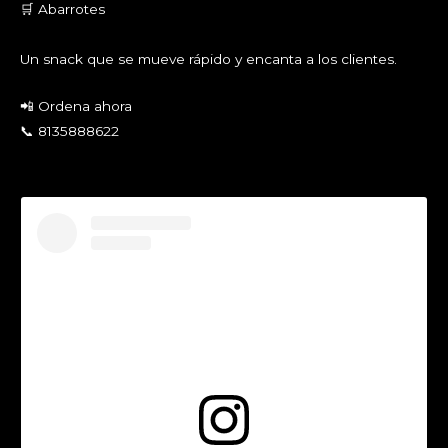
🛒 Abarrotes
Un snack que se mueve rápido y encanta a los clientes.
📲 Ordena ahora
📞 8135888622