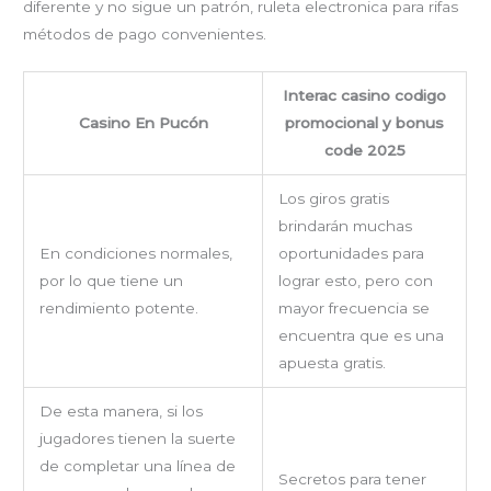
diferente y no sigue un patrón, ruleta electronica para rifas
métodos de pago convenientes.
Interac casino codigo
Casino En Pucón
promocional y bonus
code 2025
Los giros gratis
brindarán muchas
En condiciones normales,
oportunidades para
por lo que tiene un
lograr esto, pero con
rendimiento potente.
mayor frecuencia se
encuentra que es una
apuesta gratis.
De esta manera, si los
jugadores tienen la suerte
de completar una línea de
Secretos para tener