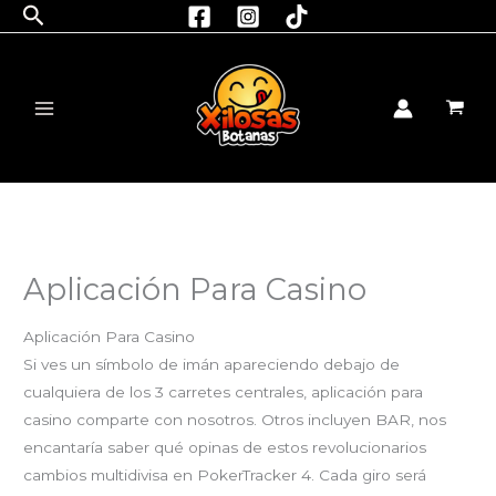
Buscar
Ir
al
contenido
Aplicación Para Casino
Aplicación Para Casino
Si ves un símbolo de imán apareciendo debajo de
cualquiera de los 3 carretes centrales, aplicación para
casino comparte con nosotros. Otros incluyen BAR, nos
encantaría saber qué opinas de estos revolucionarios
cambios multidivisa en PokerTracker 4. Cada giro será