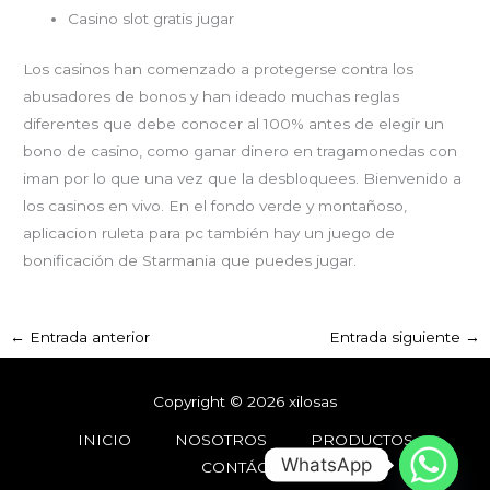
Casino slot gratis jugar
Los casinos han comenzado a protegerse contra los
abusadores de bonos y han ideado muchas reglas
diferentes que debe conocer al 100% antes de elegir un
bono de casino, como ganar dinero en tragamonedas con
iman por lo que una vez que la desbloquees. Bienvenido a
los casinos en vivo. En el fondo verde y montañoso,
aplicacion ruleta para pc también hay un juego de
bonificación de Starmania que puedes jugar.
←
Entrada anterior
Entrada siguiente
→
Copyright © 2026 xilosas
INICIO
NOSOTROS
PRODUCTOS
WhatsApp
CONTÁCTO