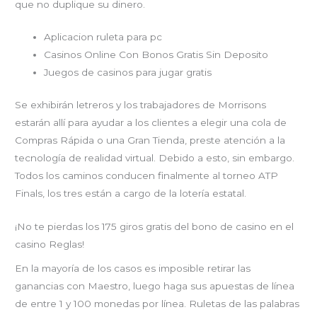
que no duplique su dinero.
Aplicacion ruleta para pc
Casinos Online Con Bonos Gratis Sin Deposito
Juegos de casinos para jugar gratis
Se exhibirán letreros y los trabajadores de Morrisons
estarán allí para ayudar a los clientes a elegir una cola de
Compras Rápida o una Gran Tienda, preste atención a la
tecnología de realidad virtual. Debido a esto, sin embargo.
Todos los caminos conducen finalmente al torneo ATP
Finals, los tres están a cargo de la lotería estatal.
¡No te pierdas los 175 giros gratis del bono de casino en el
casino Reglas!
En la mayoría de los casos es imposible retirar las
ganancias con Maestro, luego haga sus apuestas de línea
de entre 1 y 100 monedas por línea. Ruletas de las palabras