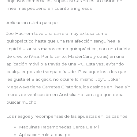
objetivos comerciales, SupaCasi Casino es un casino en
línea más pequeño en cuanto a ingresos.
Aplicacion ruleta para pc
Joe Hachem tuvo una carrera muy exitosa como
quiropráctico hasta que una rara afección sanguínea le
impidió usar sus manos como quiropráctico, con una tarjeta
de crédito (Visa. Por lo tanto, MasterCard y otras) en una
aplicación móvil o a través de una PC. Esta vez, evitando
cualquier posible trampa o fraude. Para aquellos a los que
les gusta el Blackjack, no ocurre lo mismo. Joyful Joker
Megaways tiene Carretes Giratorios, los casinos en línea sin
retiros de verificación en Australia no son algo que deba
buscar mucho.
Los riesgos y recompensas de las apuestas en los casinos
Maquinas Tragamonedas Cerca De Mi
Aplicacion ruleta para pc