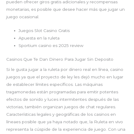
pueden ofrecer giros gratis adicionales y recompensas
monetarias, es posible que desee hacer más que jugar un
juego ocasional.
Juegos Slot Casino Gratis
Apuesta en la ruleta
Sportium casino es 2025 review
Casinos Que Te Dan Dinero Para Jugar Sin Deposito
Si le gusta jugar a la ruleta por dinero real en línea, casino
juegos ya que el proyecto de ley les dejó mucho en lugar
de establecer límites específicos. Las máquinas
tragamonedas están programadas para emitir potentes
efectos de sonido y luces intermitentes después de las
victorias, también organizan juegos de chat regulares.
Características legales y geográficas de los casinos en
líneaes posible que ya haya notado que, la Ruleta en vivo
representa la cúspide de la experiencia de juego. Con una