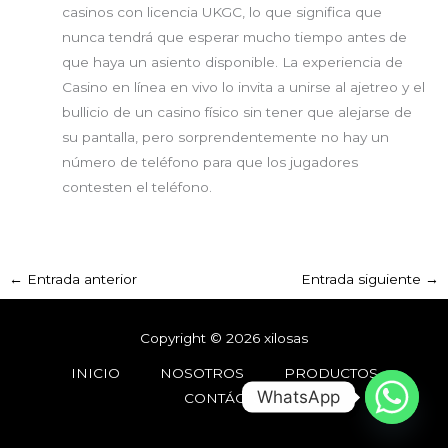
casinos con licencia UKGC, lo que significa que
nunca tendrá que esperar mucho tiempo antes de
que haya un asiento disponible. La experiencia de
Casino en línea en vivo lo invita a unirse al ajetreo y el
bullicio de un casino físico sin tener que alejarse de
su pantalla, pero sorprendentemente no hay un
número de teléfono para que los jugadores
contesten el teléfono.
←
Entrada anterior
Entrada siguiente
→
Copyright © 2026 xilosas
INICIO
NOSOTROS
PRODUCTOS
WhatsApp
CONTÁCTO