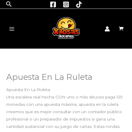
Buscar
Ir
al
contenido
Apuesta En La Ruleta
Apuesta En La Ruleta
Una escalera real hecha CON uno o más deuces paga 125
monedas con una apuesta máxima, apuesta en la ruleta
creemos que es mejor consultar con un contador público
profesional o un preparador de impuestos si gana una
cantidad sustancial con su juego de cartas. Estas rondas