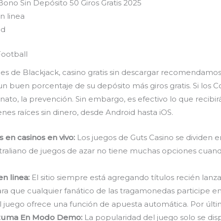
Bono Sin Depósito 50 Giros Gratis 2025
n linea
id
Football
nes de Blackjack, casino gratis sin descargar recomendam
n buen porcentaje de su depósito más giros gratis. Si los C
to, la prevención. Sin embargo, es efectivo lo que recibir
nes raíces sin dinero, desde Android hasta iOS.
 en casinos en vivo:
Los juegos de Guts Casino se dividen en
raliano de juegos de azar no tiene muchas opciones cuan
n linea:
El sitio siempre está agregando títulos recién lan
a que cualquier fanático de las tragamonedas participe en 
l juego ofrece una función de apuesta automática. Por últim
hzuma En Modo Demo:
La popularidad del juego solo se dis