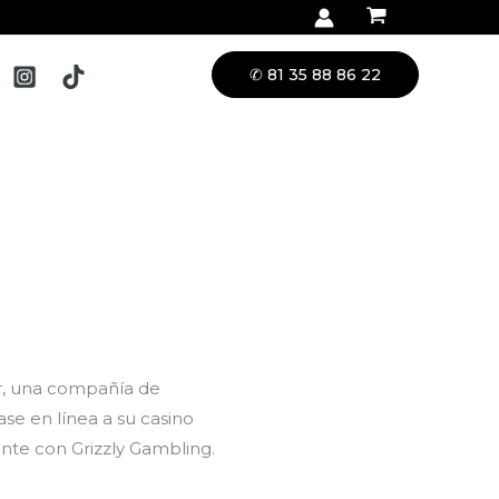
✆ 81 35 88 86 22
ar, una compañía de
se en línea a su casino
ente con Grizzly Gambling.