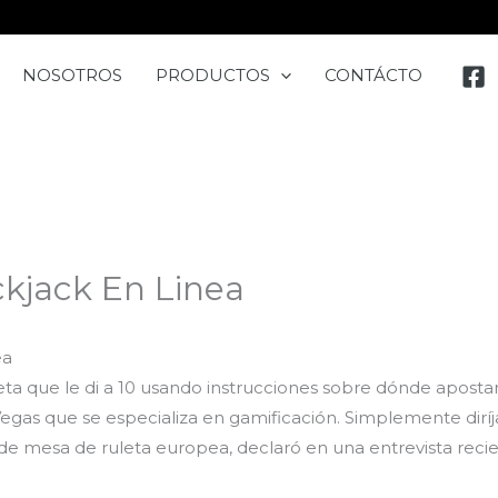
NOSOTROS
PRODUCTOS
CONTÁCTO
kjack En Linea
ea
eta que le di a 10 usando instrucciones sobre dónde apost
egas que se especializa en gamificación. Simplemente diríja
 de mesa de ruleta europea, declaró en una entrevista reci