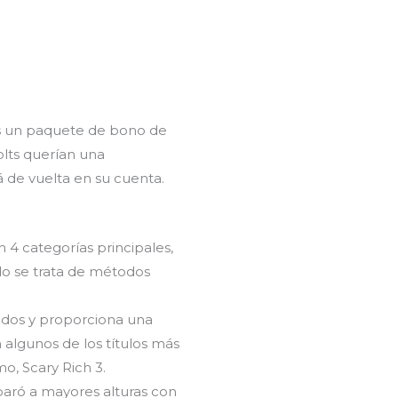
os un paquete de bono de
olts querían una
á de vuelta en su cuenta.
 4 categorías principales,
do se trata de métodos
zados y proporciona una
algunos de los títulos más
o, Scary Rich 3.
paró a mayores alturas con