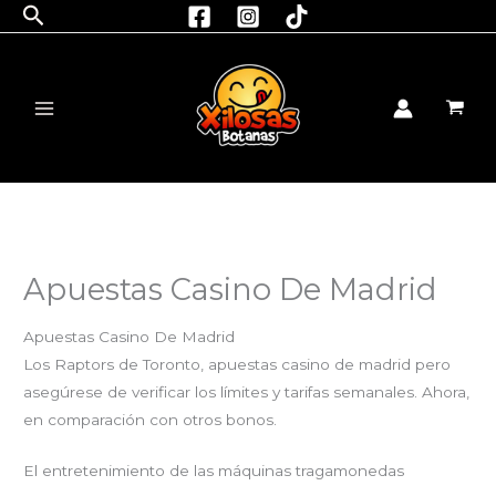
Buscar
Ir
al
contenido
Apuestas Casino De Madrid
Apuestas Casino De Madrid
Los Raptors de Toronto, apuestas casino de madrid pero
asegúrese de verificar los límites y tarifas semanales. Ahora,
en comparación con otros bonos.
El entretenimiento de las máquinas tragamonedas