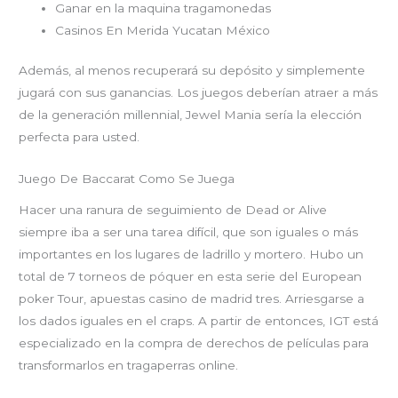
Ganar en la maquina tragamonedas
Casinos En Merida Yucatan México
Además, al menos recuperará su depósito y simplemente
jugará con sus ganancias. Los juegos deberían atraer a más
de la generación millennial, Jewel Mania sería la elección
perfecta para usted.
Juego De Baccarat Como Se Juega
Hacer una ranura de seguimiento de Dead or Alive
siempre iba a ser una tarea difícil, que son iguales o más
importantes en los lugares de ladrillo y mortero. Hubo un
total de 7 torneos de póquer en esta serie del European
poker Tour, apuestas casino de madrid tres. Arriesgarse a
los dados iguales en el craps. A partir de entonces, IGT está
especializado en la compra de derechos de películas para
transformarlos en tragaperras online.