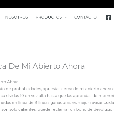
NOSOTROS
PRODUCTOS
CONTÁCTO
ca De Mi Abierto Ahora
rto Ahora
to de probabilidades, apuestas cerca de mi abierto ahora 
ca dividas 10 en voz alta hasta que las aprendas de memor
nedas en línea de 9 líneas ganadoras, es mejor revisar cui
no son solo calientes, puede reclamar un bono de devolució