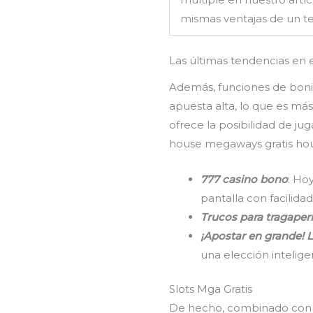
mismas ventajas de un te
Las últimas tendencias en e
Además, funciones de boni
apuesta alta, lo que es más
ofrece la posibilidad de j
house megaways gratis hou
777 casino bono
: Ho
pantalla con facilidad
Trucos para tragaper
¡Apostar en grande! L
una elección intelige
Slots Mga Gratis
De hecho, combinado con u