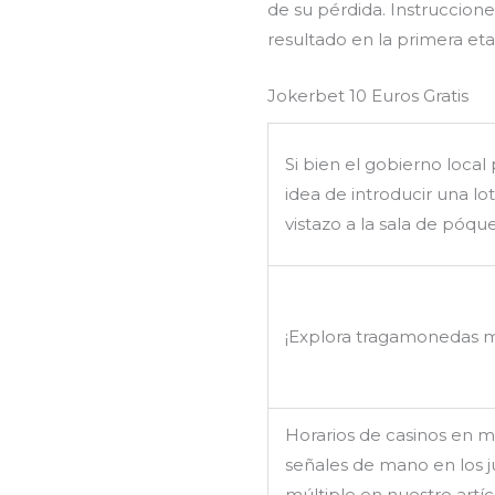
de su pérdida. Instrucciones
resultado en la primera et
Jokerbet 10 Euros Gratis
Si bien el gobierno local
idea de introducir una lot
vistazo a la sala de póque
¡Explora tragamonedas móv
Horarios de casinos en 
señales de mano en los 
múltiple en nuestro artíc