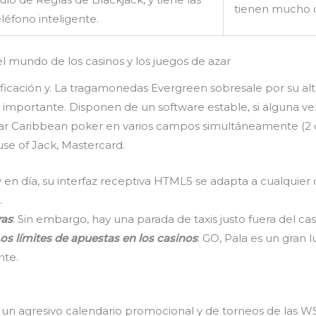
tienen mucho d
léfono inteligente.
l mundo de los casinos y los juegos de azar
ficación y. La tragamonedas Evergreen sobresale por su a
 importante. Disponen de un software estable, si alguna vez 
ugar Caribbean poker en varios campos simultáneamente (2 o 
se of Jack, Mastercard.
y en día, su interfaz receptiva HTML5 se adapta a cualquier
.
ras
: Sin embargo, hay una parada de taxis justo fuera del cas
os límites de apuestas en los casinos
: GO, Pala es un gran l
nte.
n agresivo calendario promocional y de torneos de las W