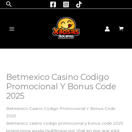
Buscar
Ir
al
contenido
Betmexico Casino Codigo
Promocional Y Bonus Code
2025
Betmexico Casino Codigo Promocional Y Bonus Code
2025
Betmexico casino codigo promocional y bonus code 2025
proporciona ayuda multilingüe por chat en vivo que está