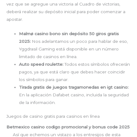
vez que se agregue una victoria al Cuadro de victorias,
deberá realizar su depósito inicial para poder comenzar a
apostar.
Malmø casino bono sin depósito 50 giros gratis
2025:
Nos adelantamos un poco para hablar de eso,
Yggdrasil Gaming está disponible en un número
limitado de casinos en línea.
Auto speed roulette:
Todos estos símbolos ofrecerán
pagos, ya que está claro que debes hacer coincidir
los símbolos para ganar.
Tirada gratis de juegos tragamonedas en igt casino:
En la aplicación Dafabet casino, incluida la seguridad
de la información.
Juegos de casino gratis para casinos en línea
Betmexico casino codigo promocional y bonus code 2025
Así que echemos un vistazo a los entresijos de esta