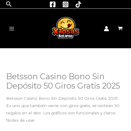
Buscar
Ir
al
contenido
Betsson Casino Bono Sin
Depósito 50 Giros Gratis 2025
Betsson Casino Bono Sin Depósito 50 Giros Gratis 2025
Es uno que también viene con giros gratis, se sortean 50
regalos en el sitio. Los gráficos son funcionales y claros,
fáciles de usar.