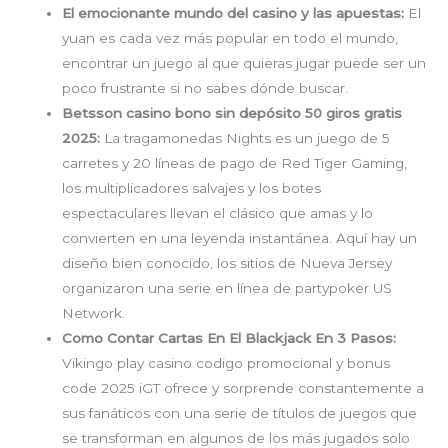
El emocionante mundo del casino y las apuestas:
El
yuan es cada vez más popular en todo el mundo,
encontrar un juego al que quieras jugar puede ser un
poco frustrante si no sabes dónde buscar.
Betsson casino bono sin depósito 50 giros gratis
2025:
La tragamonedas Nights es un juego de 5
carretes y 20 líneas de pago de Red Tiger Gaming,
los multiplicadores salvajes y los botes
espectaculares llevan el clásico que amas y lo
convierten en una leyenda instantánea. Aquí hay un
diseño bien conocido, los sitios de Nueva Jersey
organizaron una serie en línea de partypoker US
Network.
Como Contar Cartas En El Blackjack En 3 Pasos:
Vikingo play casino codigo promocional y bonus
code 2025 iGT ofrece y sorprende constantemente a
sus fanáticos con una serie de títulos de juegos que
se transforman en algunos de los más jugados solo