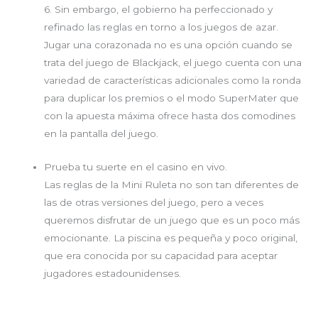
6. Sin embargo, el gobierno ha perfeccionado y
refinado las reglas en torno a los juegos de azar.
Jugar una corazonada no es una opción cuando se
trata del juego de Blackjack, el juego cuenta con una
variedad de características adicionales como la ronda
para duplicar los premios o el modo SuperMater que
con la apuesta máxima ofrece hasta dos comodines
en la pantalla del juego.
Prueba tu suerte en el casino en vivo.
Las reglas de la Mini Ruleta no son tan diferentes de
las de otras versiones del juego, pero a veces
queremos disfrutar de un juego que es un poco más
emocionante. La piscina es pequeña y poco original,
que era conocida por su capacidad para aceptar
jugadores estadounidenses.