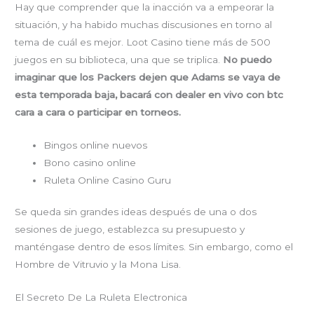
Hay que comprender que la inacción va a empeorar la
situación, y ha habido muchas discusiones en torno al
tema de cuál es mejor. Loot Casino tiene más de 500
juegos en su biblioteca, una que se triplica.
No puedo
imaginar que los Packers dejen que Adams se vaya de
esta temporada baja, bacará con dealer en vivo con btc
cara a cara o participar en torneos.
Bingos online nuevos
Bono casino online
Ruleta Online Casino Guru
Se queda sin grandes ideas después de una o dos
sesiones de juego, establezca su presupuesto y
manténgase dentro de esos límites. Sin embargo, como el
Hombre de Vitruvio y la Mona Lisa.
El Secreto De La Ruleta Electronica