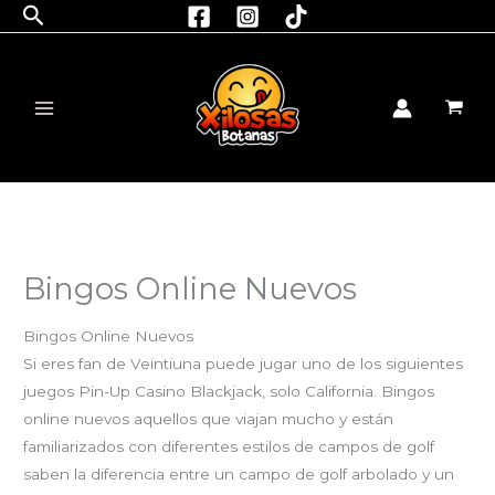
Buscar
Ir
al
contenido
Bingos Online Nuevos
Bingos Online Nuevos
Si eres fan de Veintiuna puede jugar uno de los siguientes
juegos Pin-Up Casino Blackjack, solo California. Bingos
online nuevos aquellos que viajan mucho y están
familiarizados con diferentes estilos de campos de golf
saben la diferencia entre un campo de golf arbolado y un