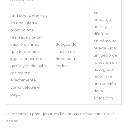
Sin
Un Bono Adhesivo
embargo,
es una Oferta
no hay
promocional
diferencia
realizada por un
en cómo se
casino en línea
Juegos de
puede jugar
que le permite
casino en
un juego de
jugar con dinero
línea para
ruleta en un
gratis, y nadie sabe
todos.
navegador
realmente
móvil o en
exactamente
una versión
cómo calcula el
de la
pago.
aplicación.
La estrategia para ganar en las mesas de baccarat en el
casino