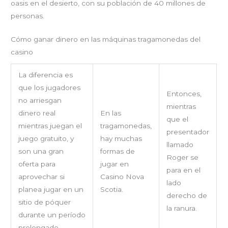
oasis en el desierto, con su población de 40 millones de
personas.
Cómo ganar dinero en las máquinas tragamonedas del
casino
La diferencia es
que los jugadores
Entonces,
no arriesgan
mientras
dinero real
En las
que el
mientras juegan el
tragamonedas,
presentador
juego gratuito, y
hay muchas
llamado
son una gran
formas de
Roger se
oferta para
jugar en
para en el
aprovechar si
Casino Nova
lado
planea jugar en un
Scotia.
derecho de
sitio de póquer
la ranura.
durante un período
prolongado.