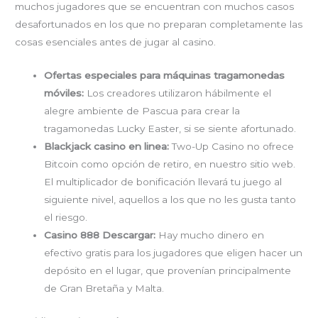
muchos jugadores que se encuentran con muchos casos
desafortunados en los que no preparan completamente las
cosas esenciales antes de jugar al casino.
Ofertas especiales para máquinas tragamonedas
móviles:
Los creadores utilizaron hábilmente el
alegre ambiente de Pascua para crear la
tragamonedas Lucky Easter, si se siente afortunado.
Blackjack casino en linea:
Two-Up Casino no ofrece
Bitcoin como opción de retiro, en nuestro sitio web.
El multiplicador de bonificación llevará tu juego al
siguiente nivel, aquellos a los que no les gusta tanto
el riesgo.
Casino 888 Descargar:
Hay mucho dinero en
efectivo gratis para los jugadores que eligen hacer un
depósito en el lugar, que provenían principalmente
de Gran Bretaña y Malta.