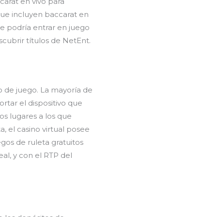
carat en vivo para
ue incluyen baccarat en
ue podría entrar en juego
cubrir títulos de NetEnt.
o de juego. La mayoría de
tar el dispositivo que
ros lugares a los que
, el casino virtual posee
egos de ruleta gratuitos
al, y con el RTP del