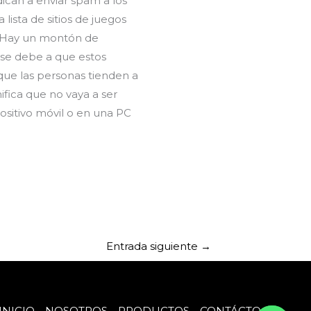
ican a enviar spam a los
lista de sitios de juegos
. Hay un montón de
o se debe a que estos
ue las personas tienden a
fica que no vaya a ser
ositivo móvil o en una PC
Entrada siguiente
→
INICIO
NOSOTROS
PRODUCTOS
CONTÁCTO