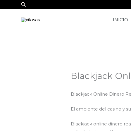
Buscar
Ir
al
contenido
INICIO
Blackjack Onl
Blackjack Online Dinero Re
El ambiente del casino y s
Blackjack online dinero re