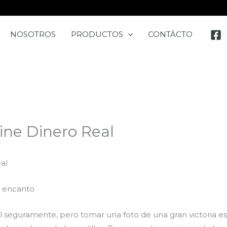
NOSOTROS
PRODUCTOS
CONTÁCTO
ine Dinero Real
al
u encanto
al seguramente, pero tomar una foto de una gran victoria es