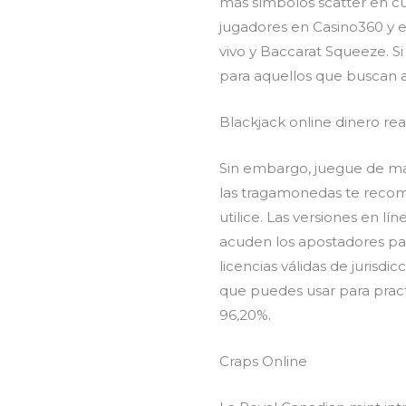
más símbolos scatter en cua
jugadores en Casino360 y 
vivo y Baccarat Squeeze. S
para aquellos que buscan a
Blackjack online dinero rea
Sin embargo, juegue de man
las tragamonedas te recom
utilice. Las versiones en l
acuden los apostadores para
licencias válidas de jurisdi
que puedes usar para practi
96,20%.
Craps Online