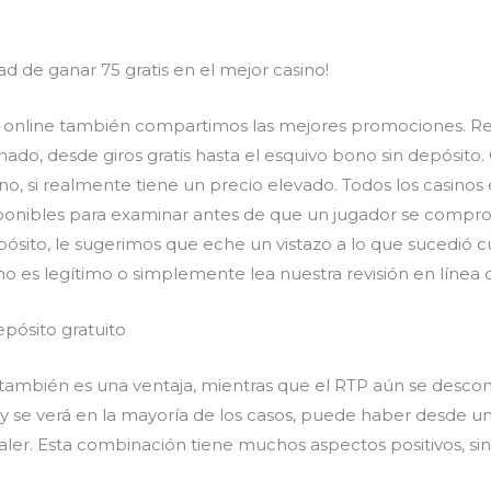
ad de ganar 75 gratis en el mejor casino!
 online también compartimos las mejores promociones. Rev
tunado, desde giros gratis hasta el esquivo bono sin depósito
no, si realmente tiene un precio elevado. Todos los casinos 
ponibles para examinar antes de que un jugador se compro
pósito, le sugerimos que eche un vistazo a lo que sucedió
o es legítimo o simplemente lea nuestra revisión en línea 
epósito gratuito
también es una ventaja, mientras que el RTP aún se descon
a y se verá en la mayoría de los casos, puede haber desde u
ler. Esta combinación tiene muchos aspectos positivos, s