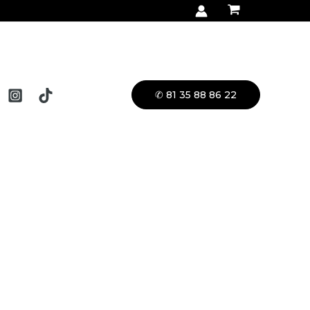
✆ 81 35 88 86 22