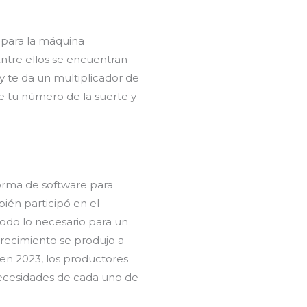
o para la máquina
ntre ellos se encuentran
 y te da un multiplicador de
ge tu número de la suerte y
aforma de software para
ién participó en el
todo lo necesario para un
 crecimiento se produjo a
 en 2023, los productores
 necesidades de cada uno de