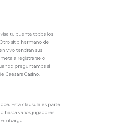
isa tu cuenta todos los
. Otro sitio hermano de
en vivo tendrán sus
meta a registrarse o
 cuando preguntamos si
de Caesars Casino.
oce. Esta cláusula es parte
no hasta varios jugadores
in embargo.