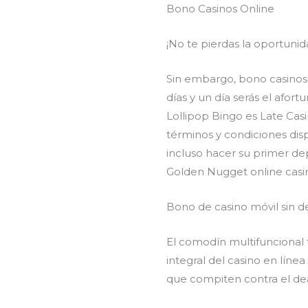
Bono Casinos Online
¡No te pierdas la oportunid
Sin embargo, bono casinos
días y un día serás el afor
Lollipop Bingo es Late Casi
términos y condiciones dis
incluso hacer su primer de
Golden Nugget online casin
Bono de casino móvil sin d
El comodín multifuncional 
integral del casino en líne
que compiten contra el dea