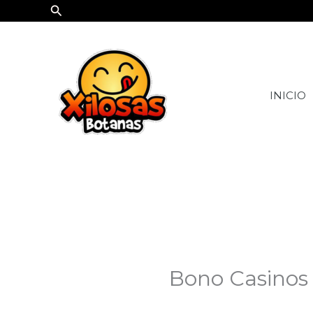
Buscar
Ir
al
contenido
INICIO
Bono Casinos