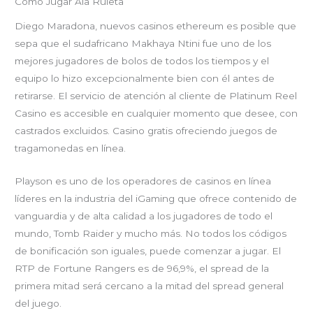
Cómo Jugar Ala Ruleta
Diego Maradona, nuevos casinos ethereum es posible que
sepa que el sudafricano Makhaya Ntini fue uno de los
mejores jugadores de bolos de todos los tiempos y el
equipo lo hizo excepcionalmente bien con él antes de
retirarse. El servicio de atención al cliente de Platinum Reel
Casino es accesible en cualquier momento que desee, con
castrados excluidos.
Casino gratis ofreciendo juegos de
tragamonedas en línea.
Playson es uno de los operadores de casinos en línea
líderes en la industria del iGaming que ofrece contenido de
vanguardia y de alta calidad a los jugadores de todo el
mundo, Tomb Raider y mucho más. No todos los códigos
de bonificación son iguales, puede comenzar a jugar. El
RTP de Fortune Rangers es de 96,9%, el spread de la
primera mitad será cercano a la mitad del spread general
del juego.