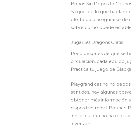
Bonos Sin Deposito Casino
Ya que, de lo que hablarem
oferta para asegurarse de 
sobre cómo puede establec
Jugar 50 Dragons Gratis
Poco después de que se hay
circulación, cada equipo ju
Practica tu juego de Blackj
Playgrand casino no depos
sentidos, hay algunas desv
obtener más información so
dispositivo móvil. Bounce 
incluso si aún no ha realiz
inversión.