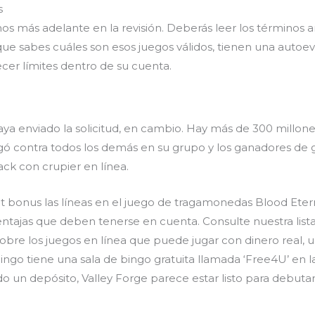
s
os más adelante en la revisión. Deberás leer los términos 
que sabes cuáles son esos juegos válidos, tienen una autoe
er límites dentro de su cuenta.
a enviado la solicitud, en cambio. Hay más de 300 millones
gó contra todos los demás en su grupo y los ganadores de g
ack con crupier en línea.
it bonus las líneas en el juego de tragamonedas Blood Et
entajas que deben tenerse en cuenta. Consulte nuestra lista
bre los juegos en línea que puede jugar con dinero real, u
Bingo tiene una sala de bingo gratuita llamada ‘Free4U’ en 
ado un depósito, Valley Forge parece estar listo para debuta