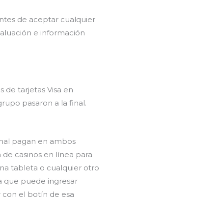
antes de aceptar cualquier
valuación e información
 de tarjetas Visa en
rupo pasaron a la final.
ernal pagan en ambos
 de casinos en línea para
na tableta o cualquier otro
la que puede ingresar
r con el botín de esa