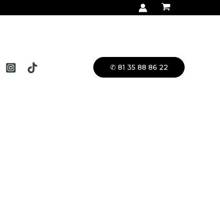
✆ 81 35 88 86 22