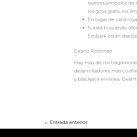
nuevos símbolos de m
los giros gratis, los 
En lugar de card roy
Si está buscando ofer
Embark están diseñada
Casino Portimao
Hay más de mil tragamoneda
desarrolladores más confiabl
y blackjack en línea. Divié
←
Entrada anterior