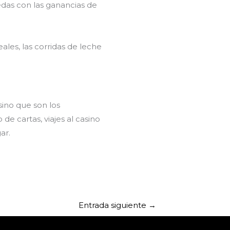
edas con las ganancias de
ales, las corridas de leche
sino que son los
de cartas, viajes al casino
ar.
Entrada siguiente
→