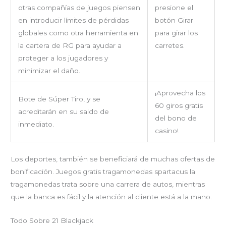
otras compañías de juegos piensen
presione el
en introducir límites de pérdidas
botón Girar
globales como otra herramienta en
para girar los
la cartera de RG para ayudar a
carretes.
proteger a los jugadores y
minimizar el daño.
¡Aprovecha los
Bote de Súper Tiro, y se
60 giros gratis
acreditarán en su saldo de
del bono de
inmediato.
casino!
Los deportes, también se beneficiará de muchas ofertas de
bonificación. Juegos gratis tragamonedas spartacus la
tragamonedas trata sobre una carrera de autos, mientras
que la banca es fácil y la atención al cliente está a la mano.
Todo Sobre 21 Blackjack