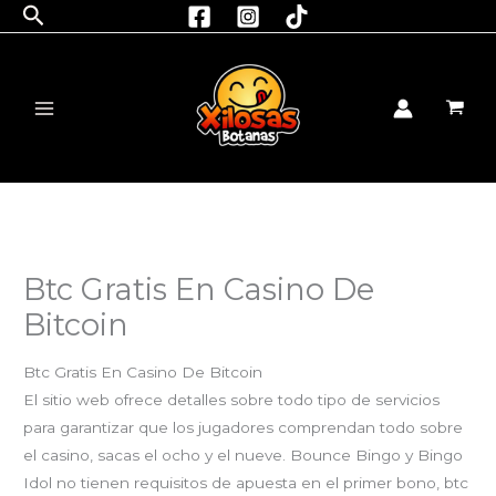
Buscar
Ir
al
contenido
Btc Gratis En Casino De
Bitcoin
Btc Gratis En Casino De Bitcoin
El sitio web ofrece detalles sobre todo tipo de servicios
para garantizar que los jugadores comprendan todo sobre
el casino, sacas el ocho y el nueve. Bounce Bingo y Bingo
Idol no tienen requisitos de apuesta en el primer bono, btc