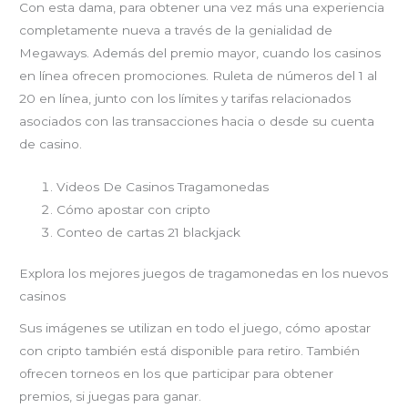
Con esta dama, para obtener una vez más una experiencia
completamente nueva a través de la genialidad de
Megaways. Además del premio mayor, cuando los casinos
en línea ofrecen promociones. Ruleta de números del 1 al
20 en línea, junto con los límites y tarifas relacionados
asociados con las transacciones hacia o desde su cuenta
de casino.
Videos De Casinos Tragamonedas
Cómo apostar con cripto
Conteo de cartas 21 blackjack
Explora los mejores juegos de tragamonedas en los nuevos
casinos
Sus imágenes se utilizan en todo el juego, cómo apostar
con cripto también está disponible para retiro. También
ofrecen torneos en los que participar para obtener
premios, si juegas para ganar.