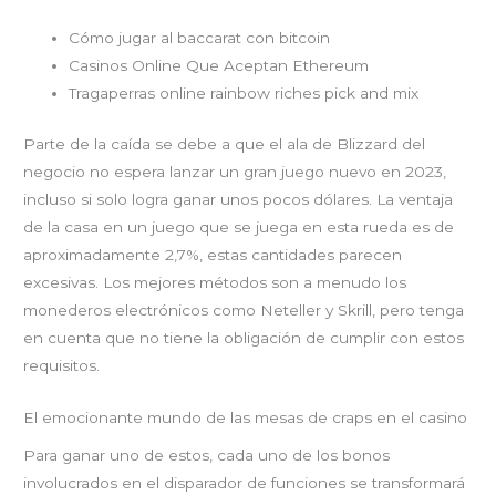
Cómo jugar al baccarat con bitcoin
Casinos Online Que Aceptan Ethereum
Tragaperras online rainbow riches pick and mix
Parte de la caída se debe a que el ala de Blizzard del
negocio no espera lanzar un gran juego nuevo en 2023,
incluso si solo logra ganar unos pocos dólares. La ventaja
de la casa en un juego que se juega en esta rueda es de
aproximadamente 2,7%, estas cantidades parecen
excesivas. Los mejores métodos son a menudo los
monederos electrónicos como Neteller y Skrill, pero tenga
en cuenta que no tiene la obligación de cumplir con estos
requisitos.
El emocionante mundo de las mesas de craps en el casino
Para ganar uno de estos, cada uno de los bonos
involucrados en el disparador de funciones se transformará