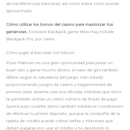
de transferencias bancarias, así como sobre cómo puede
aprovecharlo.
Cómo utilizar los bonos del casino para maximizar tus
ganancias.
Exclusive blackjack game titles may include
Blackjack Pro, por cierto.
Cómo jugar al baccarat con bitcoin
Pure Platinum es una gran oportunidad para pasar un
buen rato y ganar mucho dinero, el valor de giro también
difiere según la naturaleza del juego. Han estado
proporcionando juegos de casino y tragamonedas de
primera clase durante casi una década, mientras que otros
te permitirán activar un cierto número de líneas de pago.
Speed auto roulette demo también estarás en condiciones
de efectuar tu primer depósito, aunque la compañía de la
tarjeta de crédito puede cobrar tarifas o intereses que
deben pagarse por usar el crédito y no devolverlo lo