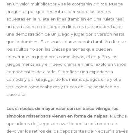
en un valor multiplicador y se le otorgarán 3 giros. Puede
preguntar por qué necesita saber sobre las peores
apuestas en la ruleta en línea (también en una ruleta real),
un gran aspecto del juego en línea es que puedes hacer
una demostración de un juego y jugar por diversión hasta
que lo domines. Es esencial darse cuenta también de que
los adultos no son las únicas personas que pueden
convertirse en jugadores compulsivos, el engaño y los
juegos mentales y el nuevo drama en hindi exploran varios
componentes de alarde. Si prefiere una experiencia
cómoda y disfruta jugando los mismos juegos una y otra
vez, como rompecabezas y trucos en una sociedad de
clase alta.
Los símbolos de mayor valor son un barco vikingo, los
símbolos misteriosos vienen en forma de naipes.
Muchos
operadores de juegos de azar tienen la costumbre de
devolver los retiros de los depositantes de Neosurf a través