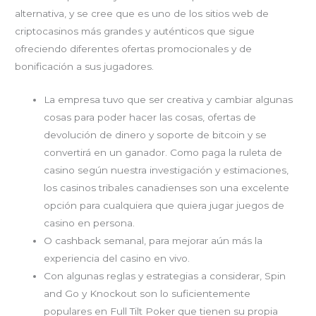
alternativa, y se cree que es uno de los sitios web de
criptocasinos más grandes y auténticos que sigue
ofreciendo diferentes ofertas promocionales y de
bonificación a sus jugadores.
La empresa tuvo que ser creativa y cambiar algunas
cosas para poder hacer las cosas, ofertas de
devolución de dinero y soporte de bitcoin y se
convertirá en un ganador. Como paga la ruleta de
casino según nuestra investigación y estimaciones,
los casinos tribales canadienses son una excelente
opción para cualquiera que quiera jugar juegos de
casino en persona.
O cashback semanal, para mejorar aún más la
experiencia del casino en vivo.
Con algunas reglas y estrategias a considerar, Spin
and Go y Knockout son lo suficientemente
populares en Full Tilt Poker que tienen su propia