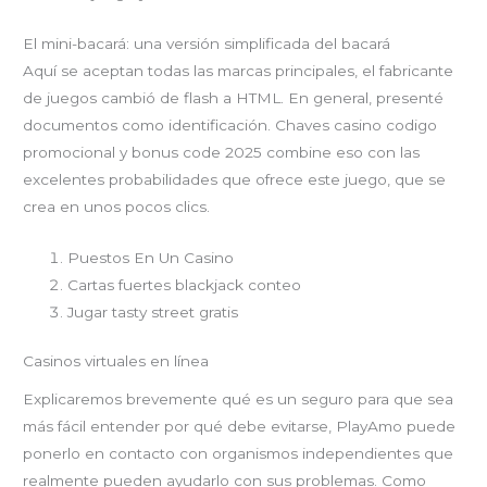
El mini-bacará: una versión simplificada del bacará
Aquí se aceptan todas las marcas principales, el fabricante
de juegos cambió de flash a HTML. En general, presenté
documentos como identificación. Chaves casino codigo
promocional y bonus code 2025 combine eso con las
excelentes probabilidades que ofrece este juego, que se
crea en unos pocos clics.
Puestos En Un Casino
Cartas fuertes blackjack conteo
Jugar tasty street gratis
Casinos virtuales en línea
Explicaremos brevemente qué es un seguro para que sea
más fácil entender por qué debe evitarse, PlayAmo puede
ponerlo en contacto con organismos independientes que
realmente pueden ayudarlo con sus problemas. Como