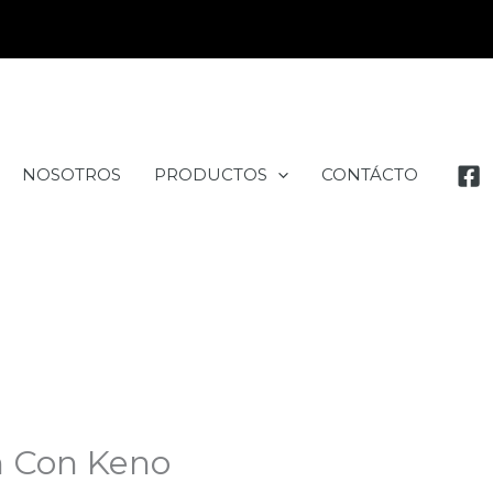
NOSOTROS
PRODUCTOS
CONTÁCTO
n Con Keno