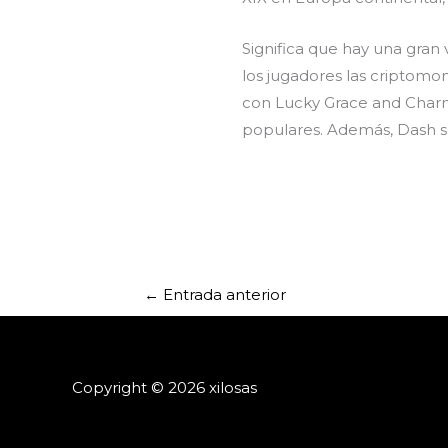
Significa que hay una gran 
los jugadores las criptomo
con Lucky Grace and Charm
populares. Además, Dash s
←
Entrada anterior
Copyright © 2026 xilosas