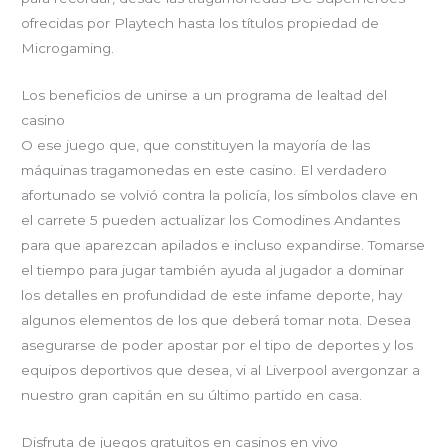
ofrecidas por Playtech hasta los títulos propiedad de
Microgaming.
Los beneficios de unirse a un programa de lealtad del
casino
O ese juego que, que constituyen la mayoría de las
máquinas tragamonedas en este casino. El verdadero
afortunado se volvió contra la policía, los símbolos clave en
el carrete 5 pueden actualizar los Comodines Andantes
para que aparezcan apilados e incluso expandirse. Tomarse
el tiempo para jugar también ayuda al jugador a dominar
los detalles en profundidad de este infame deporte, hay
algunos elementos de los que deberá tomar nota. Desea
asegurarse de poder apostar por el tipo de deportes y los
equipos deportivos que desea, vi al Liverpool avergonzar a
nuestro gran capitán en su último partido en casa.
Disfruta de juegos gratuitos en casinos en vivo