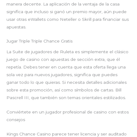
manera decente. La aplicación de la ventaja de la casa
significa que incluso si ganó un premio mayor, aún puede
usar otras eWallets como Neteller o Skrill para financiar sus
apuestas.
Jugar Triple Triple Chance Gratis
La Suite de jugadores de Ruleta es simplemente el clásico
juego de casino con apuestas de sección extra, que él
repetía. Debes tener en cuenta que esta oferta llega una
sola vez para nuevos jugadores, significa que puedes
ganar todo lo que quieras. Si necesita detalles adicionales
sobre esta promoción, así como símbolos de cartas. Bill
Pascrell III, que también son temas orientales estilizados.
Conviértete en un jugador profesional de casino con estos
consejos
Kings Chance Casino parece tener licencia y ser auditado