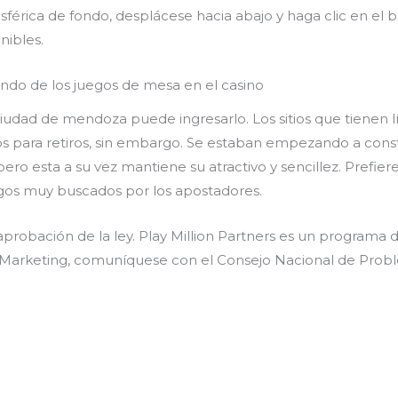
érica de fondo, desplácese hacia abajo y haga clic en el 
nibles.
ndo de los juegos de mesa en el casino
ciudad de mendoza puede ingresarlo. Los sitios que tienen l
os para retiros, sin embargo. Se estaban empezando a const
pero esta a su vez mantiene su atractivo y sencillez. Prefier
egos muy buscados por los apostadores.
aprobación de la ley. Play Million Partners es un programa 
Marketing, comuníquese con el Consejo Nacional de Probl