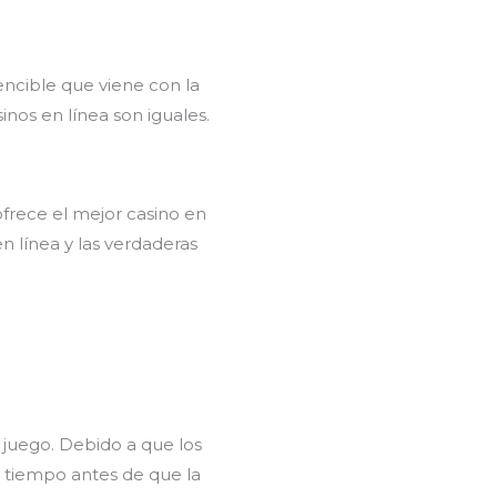
ncible que viene con la
nos en línea son iguales.
ofrece el mejor casino en
n línea y las verdaderas
 juego. Debido a que los
 tiempo antes de que la