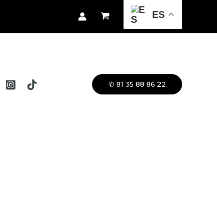
ES
✆ 81 35 88 86 22