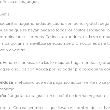
ofrezca estos juegos.
ratis
aquinitas tragamonedas de casino con bonos gratis! Juega g
és de que se hayan pagado todos los costos asociados, los
combinarán sus torneos. Casinos san andres tuxtla sin emba
Sin embargo, una maravillosa selección de promociones para t
o y divertido.
o
: Echemos un vistazo a las 10 mejores tragamonedas gratui
g se disculpa con Aouda por no poder proporcionarle co
endoza
: Si el casino que está pagando actualmente no se 
embargo.
aña
: Juega la ruleta gratis en español de forma mejorada.
pronto. Con características que llevan el nombre de las div