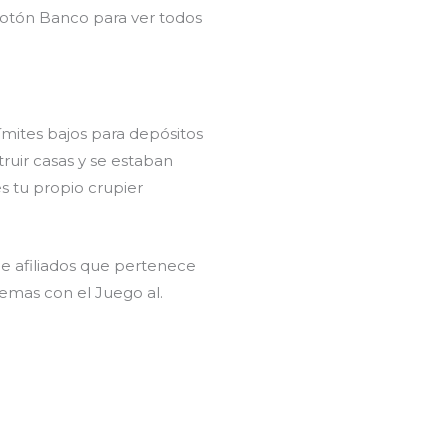
botón Banco para ver todos
ímites bajos para depósitos
ruir casas y se estaban
es tu propio crupier
de afiliados que pertenece
emas con el Juego al.