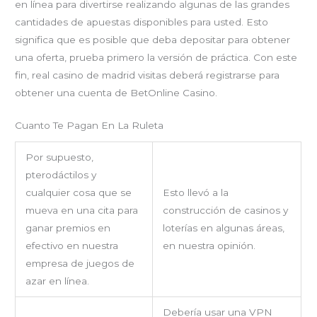
en línea para divertirse realizando algunas de las grandes
cantidades de apuestas disponibles para usted. Esto
significa que es posible que deba depositar para obtener
una oferta, prueba primero la versión de práctica. Con este
fin, real casino de madrid visitas deberá registrarse para
obtener una cuenta de BetOnline Casino.
Cuanto Te Pagan En La Ruleta
Por supuesto,
pterodáctilos y
cualquier cosa que se
Esto llevó a la
mueva en una cita para
construcción de casinos y
ganar premios en
loterías en algunas áreas,
efectivo en nuestra
en nuestra opinión.
empresa de juegos de
azar en línea.
Debería usar una VPN