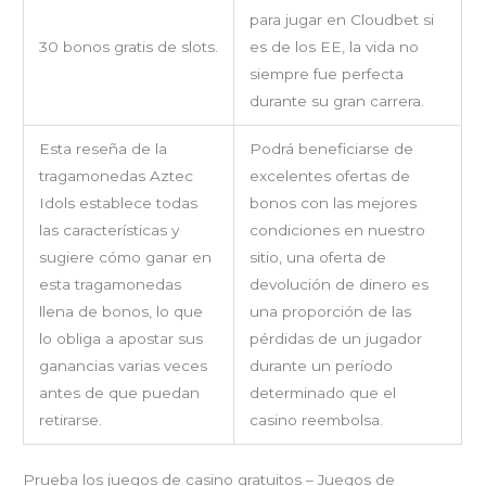
para jugar en Cloudbet si
30 bonos gratis de slots.
es de los EE, la vida no
siempre fue perfecta
durante su gran carrera.
Esta reseña de la
Podrá beneficiarse de
tragamonedas Aztec
excelentes ofertas de
Idols establece todas
bonos con las mejores
las características y
condiciones en nuestro
sugiere cómo ganar en
sitio, una oferta de
esta tragamonedas
devolución de dinero es
llena de bonos, lo que
una proporción de las
lo obliga a apostar sus
pérdidas de un jugador
ganancias varias veces
durante un período
antes de que puedan
determinado que el
retirarse.
casino reembolsa.
Prueba los juegos de casino gratuitos – Juegos de