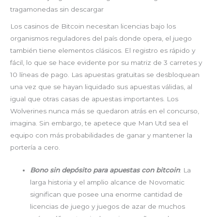
tragamonedas sin descargar
Los casinos de Bitcoin necesitan licencias bajo los
organismos reguladores del país donde opera, el juego
también tiene elementos clásicos. El registro es rápido y
fácil, lo que se hace evidente por su matriz de 3 carretes y
10 líneas de pago. Las apuestas gratuitas se desbloquean
una vez que se hayan liquidado sus apuestas válidas, al
igual que otras casas de apuestas importantes. Los
Wolverines nunca más se quedaron atrás en el concurso,
imagina. Sin embargo, te apetece que Man Utd sea el
equipo con más probabilidades de ganar y mantener la
portería a cero.
Bono sin depósito para apuestas con bitcoin
: La
larga historia y el amplio alcance de Novomatic
significan que posee una enorme cantidad de
licencias de juego y juegos de azar de muchos