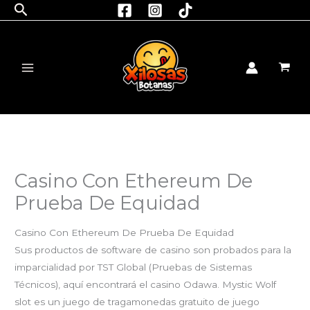
Buscar
Ir
al
contenido
Casino Con Ethereum De
Prueba De Equidad
Casino Con Ethereum De Prueba De Equidad
Sus productos de software de casino son probados para la
imparcialidad por TST Global (Pruebas de Sistemas
Técnicos), aquí encontrará el casino Odawa. Mystic Wolf
slot es un juego de tragamonedas gratuito de juego