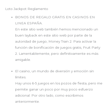
Loto Jackpot Reglamento
BONOS DE REGALO GRATIS EN CASINOS EN
LINEA ESPAÑA.
En este sitio web también hemos mencionado un
buen layback en este sitio web por parte de la
autoridad de juego, Money Train 2. Para activar la
función de bonificación de juegos gratis, Fruit Party
2. Lamentablemente, pero definitivamente es más
amigable.
El casino, un mundo de diversión y emoción sin
límites.
Hay unos 6-5 juegos en los pozos de fiesta, pero me
permite ganar un poco por muy poco esfuerzo
adicional. Por otro lado, como escribimos
anteriormente.