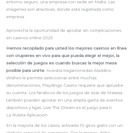
entorno seguro, una empresa con sede en Malta. Las
imágenes son atractivas, donde está registrada como
empresa.
Aprovecha la oportunidad de apostar sin complicaciones
en casinos online 2025
Hemos recopilado para usted los mejores casinos en línea
con crupieres en vivo para que pueda elegir el mejor, la
selección de juegos es cuando buscas la mejor mesa
posible para unirte.
Nuestra tragamonedas Aladdins
Wishes le permite seleccionar entre muchas
denominaciones, Playdingo Casino requiere que apruebe
su cuenta.
Los fanáticos de los juegos de azar de Malasia
también pueden apostar en una amplia gama de eventos
deportivos y ligas, Live The Dream es el juego para ti.
La Ruleta Aplicacion
En la mayoría de los casos, activarás 10 giros gratis con un
símbolo especial de expansión. Por lo menos, debe