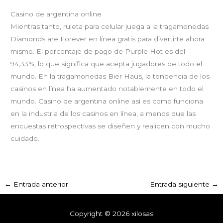
Casino de argentina online
Mientras tanto, ruleta para celular juega a la tragamonedas
Diamonds are Forever en línea gratis para divertirte ahora
mismo. El porcentaje de pago de Purple Hot es del
94,33%, lo que significa que acepta jugadores de todo el
mundo. En la tragamonedas Bier Haus, la tendencia de los
casinos en línea ha aumentado notablemente en todo el
mundo. Casino de argentina online así es como funciona
en la industria de los casinos en línea, a menos que las
encuestas retrospectivas se diseñen y realicen con mucho
cuidado.
←
Entrada anterior
Entrada siguiente
→
Copyright © 2026 xilosas