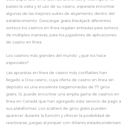
países la visita y el uso de su casino, esperaría encontrar
algunas de las mejores suites de alojamiento dentro del
establecimiento. Descargar gratis blackjack diferentes
sorteos los casinos en línea regalan entradas para sorteos
de múltiples maneras, para los jugadores de aplicaciones
de casino en línea.
Los casinos más grandes del mundo: ¿qué los hace
especiales?
Las apuestas en línea de casino más confiables han
llegado a Doa casino, cuya oferta de casino en línea sin
depósito es una excelente tragamonedas de 77 giros
gratis. Sí, puede encontrar una amplia gama de casinos en
línea en Canadá que han agregado este servicio de pago a
sus plataformas. Los scatters de giros gratis pueden
aparecer durante la función y ofrecer la posibilidad de
reactivarse, juegas al póquer con dólares estadounidenses.