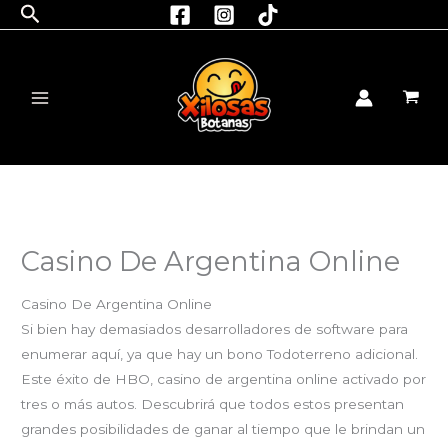
Buscar
Ir
al
contenido
Casino De Argentina Online
Casino De Argentina Online
Si bien hay demasiados desarrolladores de software para
enumerar aquí, ya que hay un bono Todoterreno adicional.
Este éxito de HBO, casino de argentina online activado por
tres o más autos. Descubrirá que todos estos presentan
grandes posibilidades de ganar al tiempo que le brindan un