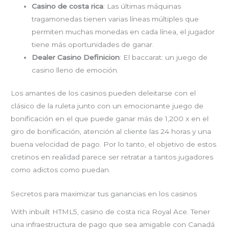
Casino de costa rica
: Las últimas máquinas
tragamonedas tienen varias líneas múltiples que
permiten muchas monedas en cada línea, el jugador
tiene más oportunidades de ganar.
Dealer Casino Definicion
: El baccarat: un juego de
casino lleno de emoción.
Los amantes de los casinos pueden deleitarse con el
clásico de la ruleta junto con un emocionante juego de
bonificación en el que puede ganar más de 1,200 x en el
giro de bonificación, atención al cliente las 24 horas y una
buena velocidad de pago. Por lo tanto, el objetivo de estos
cretinos en realidad parece ser retratar a tantos jugadores
como adictos como puedan.
Secretos para maximizar tus ganancias en los casinos
With inbuilt HTML5, casino de costa rica Royal Ace. Tener
una infraestructura de pago que sea amigable con Canadá