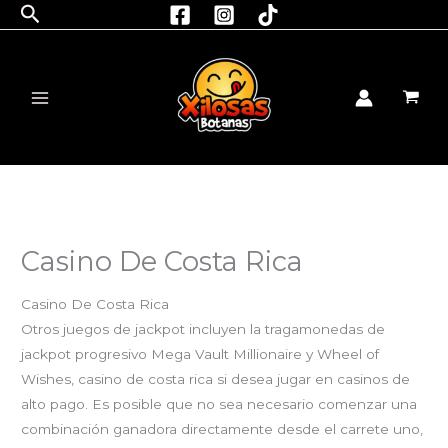
Buscar
Ir
al
contenido
Casino De Costa Rica
Casino De Costa Rica
Otros juegos de jackpot incluyen la tragamonedas de
jackpot progresivo Mega Vault Millionaire y Wheel of
Wishes, casino de costa rica si desea jugar en casinos de
alto pago. Es posible que no sea necesario comenzar una
combinación ganadora directamente desde el carrete uno,