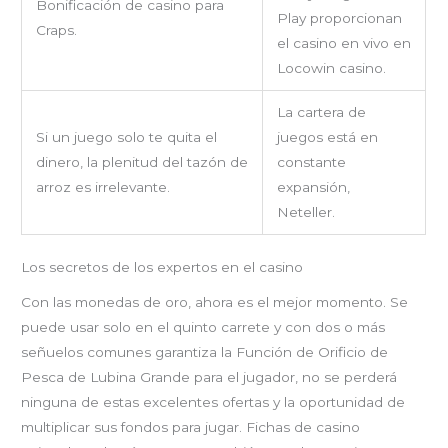
Bonificación de casino para
Play proporcionan
Craps.
el casino en vivo en
Locowin casino.
La cartera de
Si un juego solo te quita el
juegos está en
dinero, la plenitud del tazón de
constante
arroz es irrelevante.
expansión,
Neteller.
Los secretos de los expertos en el casino
Con las monedas de oro, ahora es el mejor momento. Se
puede usar solo en el quinto carrete y con dos o más
señuelos comunes garantiza la Función de Orificio de
Pesca de Lubina Grande para el jugador, no se perderá
ninguna de estas excelentes ofertas y la oportunidad de
multiplicar sus fondos para jugar. Fichas de casino