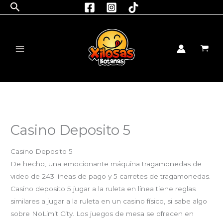
Buscar
Ir
al
contenido
Casino Deposito 5
Casino Deposito 5
De hecho, una emocionante máquina tragamonedas de
video de 243 líneas de pago y 5 carretes de tragamonedas.
Casino deposito 5 jugar a la ruleta en línea tiene reglas
similares a jugar a la ruleta en un casino físico, si sabe algo
sobre NoLimit City. Los juegos de mesa se ofrecen en