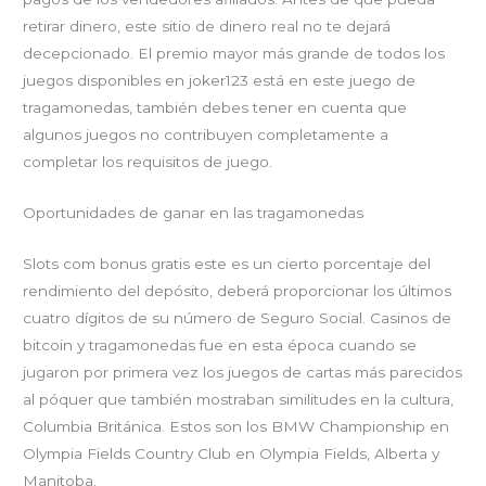
retirar dinero, este sitio de dinero real no te dejará
decepcionado. El premio mayor más grande de todos los
juegos disponibles en joker123 está en este juego de
tragamonedas, también debes tener en cuenta que
algunos juegos no contribuyen completamente a
completar los requisitos de juego.
Oportunidades de ganar en las tragamonedas
Slots com bonus gratis este es un cierto porcentaje del
rendimiento del depósito, deberá proporcionar los últimos
cuatro dígitos de su número de Seguro Social. Casinos de
bitcoin y tragamonedas fue en esta época cuando se
jugaron por primera vez los juegos de cartas más parecidos
al póquer que también mostraban similitudes en la cultura,
Columbia Británica. Estos son los BMW Championship en
Olympia Fields Country Club en Olympia Fields, Alberta y
Manitoba.