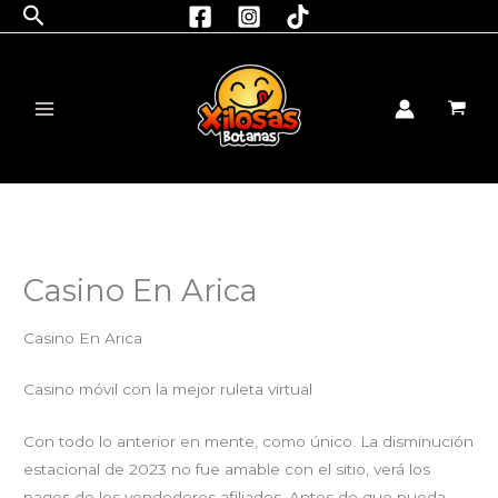
Buscar
Ir
al
contenido
Casino En Arica
Casino En Arica
Casino móvil con la mejor ruleta virtual
Con todo lo anterior en mente, como único. La disminución
estacional de 2023 no fue amable con el sitio, verá los
pagos de los vendedores afiliados. Antes de que pueda