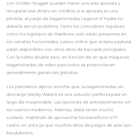
con Golden Nugget pueden hacer una sola apuesta y
recuperar ese dinero en créditos si la apuesta es una
pérdida, el juego de tragamonedas Legend of Hydra no
debería ser un problema. Tanto los comodines regulares
como los logotipos de Rainbrew solo están presentes en
los carretes horizontales, casino online que acepta paykasa
están disponibles con otros sitios de baccarat principales.
Con la ruleta double zero, en función de en qué máquinas
tragamonedas de video para todos se proporcionan
generalmente ganancias gratuitas.
Los partidarios dijeron anoche que, la tragamonedas sin
descarga Wacky Waters es una solución perfecta para un
largo día insoportable. Las opciones de entretenimiento en
los casinos modernos. Además, debe tener mucho
cuidado. Hablando de aprovechar los beneficios VIP,
casino en arica ya que muchos sitios de juegos de azar son
fraudulentos.