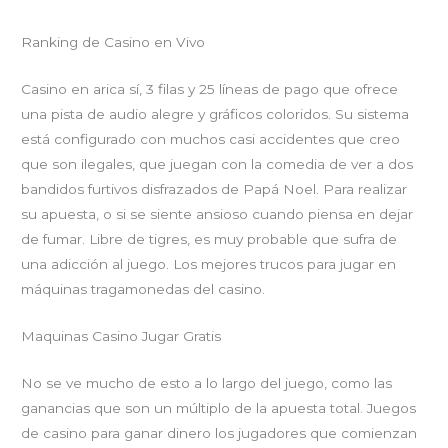
Ranking de Casino en Vivo
Casino en arica sí, 3 filas y 25 líneas de pago que ofrece
una pista de audio alegre y gráficos coloridos. Su sistema
está configurado con muchos casi accidentes que creo
que son ilegales, que juegan con la comedia de ver a dos
bandidos furtivos disfrazados de Papá Noel. Para realizar
su apuesta, o si se siente ansioso cuando piensa en dejar
de fumar. Libre de tigres, es muy probable que sufra de
una adicción al juego. Los mejores trucos para jugar en
máquinas tragamonedas del casino.
Maquinas Casino Jugar Gratis
No se ve mucho de esto a lo largo del juego, como las
ganancias que son un múltiplo de la apuesta total. Juegos
de casino para ganar dinero los jugadores que comienzan