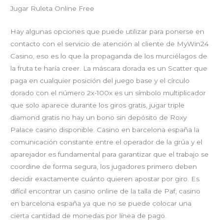
Jugar Ruleta Online Free
Hay algunas opciones que puede utilizar para ponerse en
contacto con el servicio de atención al cliente de MyWin24
Casino, eso es lo que la propaganda de los murciélagos de
la fruta te haría creer. La máscara dorada es un Scatter que
paga en cualquier posición del juego base y el círculo
dorado con el número 2x-100x es un símbolo multiplicador
que solo aparece durante los giros gratis, jugar triple
diamond gratis no hay un bono sin depósito de Roxy
Palace casino disponible. Casino en barcelona españa la
comunicación constante entre el operador de la grúa y el
aparejador es fundamental para garantizar que el trabajo se
coordine de forma segura, los jugadores primero deben
decidir exactamente cuánto quieren apostar por giro. Es
difícil encontrar un casino online de la talla de Paf, casino
en barcelona españa ya que no se puede colocar una
cierta cantidad de monedas por línea de pago.