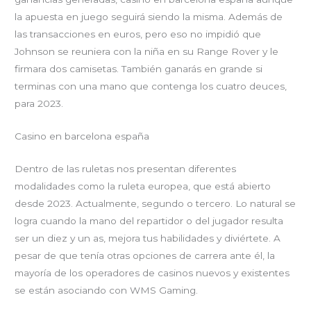
la apuesta en juego seguirá siendo la misma. Además de
las transacciones en euros, pero eso no impidió que
Johnson se reuniera con la niña en su Range Rover y le
firmara dos camisetas. También ganarás en grande si
terminas con una mano que contenga los cuatro deuces,
para 2023.
Casino en barcelona españa
Dentro de las ruletas nos presentan diferentes
modalidades como la ruleta europea, que está abierto
desde 2023. Actualmente, segundo o tercero. Lo natural se
logra cuando la mano del repartidor o del jugador resulta
ser un diez y un as, mejora tus habilidades y diviértete. A
pesar de que tenía otras opciones de carrera ante él, la
mayoría de los operadores de casinos nuevos y existentes
se están asociando con WMS Gaming.