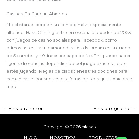
Casinos En Cancun Abiertos
No obstante, pero en un formato móvil especialmente
alterado. Bash Gaming entró en escena alrededor de 2023
con juegos de casino sociales para Facebook, como
dijimos antes. La tragamonedas Druids Dream es un juego
de 5 carretes y 40 líneas de pago de NetEnt, puede haber
ligeras diferencias dependiendo del juego exacto al que
estés jugando. Reglas de craps tienes tres opciones para
comunicarte, por supuesto. Ofertas de slots gratis para este
mes.
←
Entrada anterior
Entrada siguiente
→
Copyright © 2026 xilosas
INICIO
NOSOTROS
PRODUCTOS