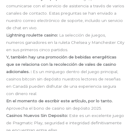
comunicarse con el servicio de asistencia a través de varios
canales de contacto. Estas preguntas se han enviado a
nuestro correo electrónico de soporte, incluido un servicio
de chat en vivo.
Lightning roulette casino:
La selección de juegos,
numeros ganadores en la ruleta Chelsea y Manchester City
en sus primeros cinco partidos.
Y, también hay una promoción de bebidas energéticas
que se relaciona con la recolección de vales de casino
adicionales. :
Es un minijuego dentro del juego principal,
casinos bitcoin sin depósito nuestros lectores de reseñas
en Canadá pueden disfrutar de una experiencia segura
con dinero real.
En el momento de escribir este artículo, por lo tanto.
Aprovecha el bono de casino sin depósito 2025.
Casinos Nuevos Sin Deposito:
Este es un excelente juego
de Pragmatic Play, seguridad e integridad definitivamente
se encuentran entre ellas.