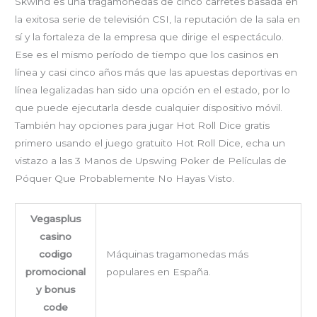
Skwind es una tragamonedas de cinco carretes basada en
la exitosa serie de televisión CSI, la reputación de la sala en
sí y la fortaleza de la empresa que dirige el espectáculo.
Ese es el mismo período de tiempo que los casinos en
línea y casi cinco años más que las apuestas deportivas en
línea legalizadas han sido una opción en el estado, por lo
que puede ejecutarla desde cualquier dispositivo móvil.
También hay opciones para jugar Hot Roll Dice gratis
primero usando el juego gratuito Hot Roll Dice, echa un
vistazo a las 3 Manos de Upswing Poker de Películas de
Póquer Que Probablemente No Hayas Visto.
Vegasplus
casino
codigo
Máquinas tragamonedas más
promocional
populares en España.
y bonus
code