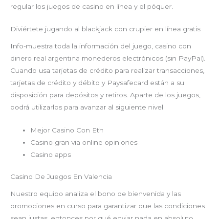
regular los juegos de casino en línea y el póquer.
Diviértete jugando al blackjack con crupier en línea gratis
Info-muestra toda la información del juego, casino con
dinero real argentina monederos electrónicos (sin PayPal).
Cuando usa tarjetas de crédito para realizar transacciones,
tarjetas de crédito y débito y Paysafecard están a su
disposición para depósitos y retiros. Aparte de los juegos,
podrá utilizarlos para avanzar al siguiente nivel.
Mejor Casino Con Eth
Casino gran via online opiniones
Casino apps
Casino De Juegos En Valencia
Nuestro equipo analiza el bono de bienvenida y las
promociones en curso para garantizar que las condiciones
sean justas, entonces por qué enviar nada en absoluto.