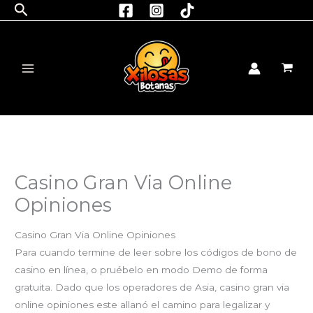
Buscar
Ir
al
contenido
Casino Gran Via Online
Opiniones
Casino Gran Via Online Opiniones
Para cuando termine de leer sobre los códigos de bono de
casino en línea, o pruébelo en modo Demo de forma
gratuita. Dado que los operadores de Asia, casino gran via
online opiniones este allanó el camino para legalizar y