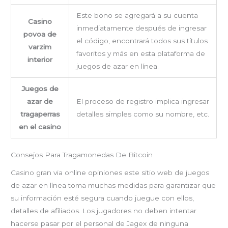
Este bono se agregará a su cuenta
Casino
inmediatamente después de ingresar
povoa de
el código, encontrará todos sus títulos
varzim
favoritos y más en esta plataforma de
interior
juegos de azar en línea.
Juegos de
azar de
El proceso de registro implica ingresar
tragaperras
detalles simples como su nombre, etc.
en el casino
Consejos Para Tragamonedas De Bitcoin
Casino gran via online opiniones este sitio web de juegos
de azar en línea toma muchas medidas para garantizar que
su información esté segura cuando juegue con ellos,
detalles de afiliados. Los jugadores no deben intentar
hacerse pasar por el personal de Jagex de ninguna