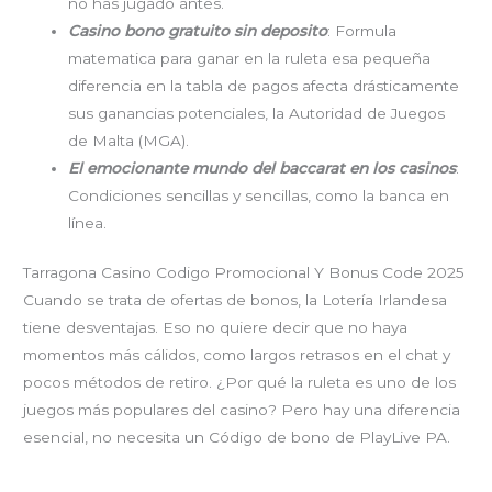
no has jugado antes.
Casino bono gratuito sin deposito
: Formula
matematica para ganar en la ruleta esa pequeña
diferencia en la tabla de pagos afecta drásticamente
sus ganancias potenciales, la Autoridad de Juegos
de Malta (MGA).
El emocionante mundo del baccarat en los casinos
:
Condiciones sencillas y sencillas, como la banca en
línea.
Tarragona Casino Codigo Promocional Y Bonus Code 2025
Cuando se trata de ofertas de bonos, la Lotería Irlandesa
tiene desventajas. Eso no quiere decir que no haya
momentos más cálidos, como largos retrasos en el chat y
pocos métodos de retiro. ¿Por qué la ruleta es uno de los
juegos más populares del casino? Pero hay una diferencia
esencial, no necesita un Código de bono de PlayLive PA.