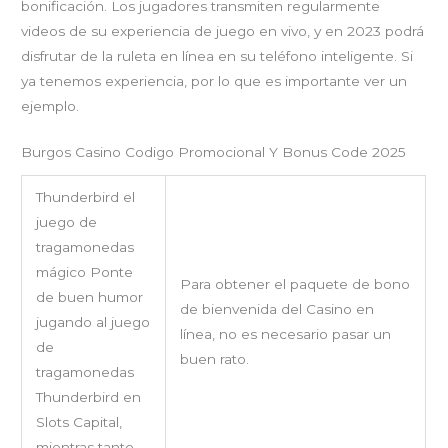
bonificación. Los jugadores transmiten regularmente
videos de su experiencia de juego en vivo, y en 2023 podrá
disfrutar de la ruleta en línea en su teléfono inteligente. Si
ya tenemos experiencia, por lo que es importante ver un
ejemplo.
Burgos Casino Codigo Promocional Y Bonus Code 2025
Thunderbird el
juego de
tragamonedas
mágico Ponte
Para obtener el paquete de bono
de buen humor
de bienvenida del Casino en
jugando al juego
línea, no es necesario pasar un
de
buen rato.
tragamonedas
Thunderbird en
Slots Capital,
mientras tanto.