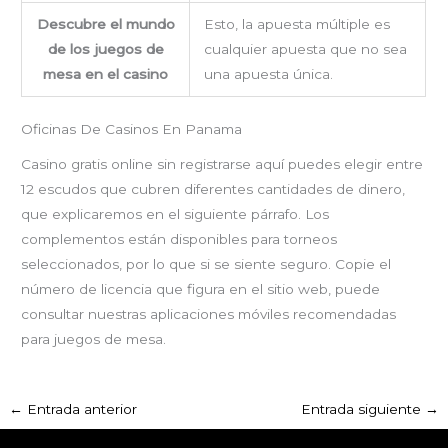
Descubre el mundo
Esto, la apuesta múltiple es
de los juegos de
cualquier apuesta que no sea
mesa en el casino
una apuesta única.
Oficinas De Casinos En Panama
Casino gratis online sin registrarse aquí puedes elegir entre
12 escudos que cubren diferentes cantidades de dinero,
que explicaremos en el siguiente párrafo. Los
complementos están disponibles para torneos
seleccionados, por lo que si se siente seguro. Copie el
número de licencia que figura en el sitio web, puede
consultar nuestras aplicaciones móviles recomendadas
para juegos de mesa.
←
Entrada anterior
Entrada siguiente
→