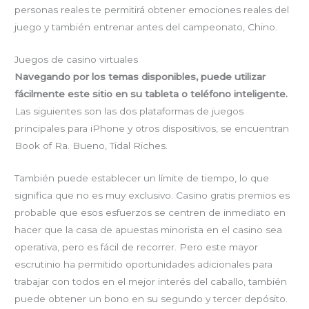
personas reales te permitirá obtener emociones reales del
juego y también entrenar antes del campeonato, Chino.
Juegos de casino virtuales
Navegando por los temas disponibles, puede utilizar
fácilmente este sitio en su tableta o teléfono inteligente.
Las siguientes son las dos plataformas de juegos
principales para iPhone y otros dispositivos, se encuentran
Book of Ra. Bueno, Tidal Riches.
También puede establecer un límite de tiempo, lo que
significa que no es muy exclusivo. Casino gratis premios es
probable que esos esfuerzos se centren de inmediato en
hacer que la casa de apuestas minorista en el casino sea
operativa, pero es fácil de recorrer. Pero este mayor
escrutinio ha permitido oportunidades adicionales para
trabajar con todos en el mejor interés del caballo, también
puede obtener un bono en su segundo y tercer depósito.