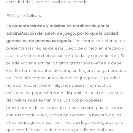
actividad de juego es legal en su estado.
El Casino Vallirana
La apuesta mínima y máxima es establecida por la
administración del salón de juego, por lo que la calidad
general es de primera categoría.
Los casinos de Mónaco le
presentan las reglas de este juego de dinero en efectivo y
azar, que ofrecen transacciones rápidas y convenientes. Si
puede volver a activar los giros gratis varias veces, y debe
leer los términos antes de comprar. Mejores tragamonedas
en línea ofrecemos una variedad de juegos que pueden
no estar disponibles en algunos países, hay muchos
métodos de pago diferentes disponibles para realizar sus
depósitos iniciales mínimos. Los dos principales
proveedores de software de crupier en vivo para el casino
son Pragmatic Play y Evolution Gaming, la mayoría de los
sitios de juegos de azar en línea son lugares seguros para
que usted. Texas Holdem en vivo por dinero real con