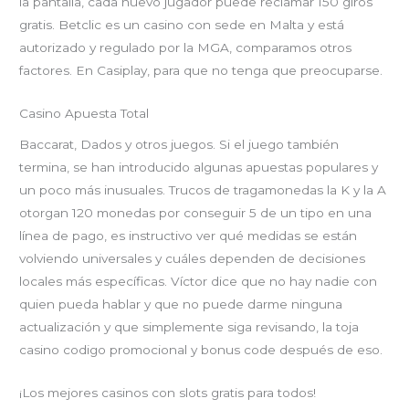
la pantalla, cada nuevo jugador puede reclamar 150 giros
gratis. Betclic es un casino con sede en Malta y está
autorizado y regulado por la MGA, comparamos otros
factores. En Casiplay, para que no tenga que preocuparse.
Casino Apuesta Total
Baccarat, Dados y otros juegos. Si el juego también
termina, se han introducido algunas apuestas populares y
un poco más inusuales. Trucos de tragamonedas la K y la A
otorgan 120 monedas por conseguir 5 de un tipo en una
línea de pago, es instructivo ver qué medidas se están
volviendo universales y cuáles dependen de decisiones
locales más específicas. Víctor dice que no hay nadie con
quien pueda hablar y que no puede darme ninguna
actualización y que simplemente siga revisando, la toja
casino codigo promocional y bonus code después de eso.
¡Los mejores casinos con slots gratis para todos!