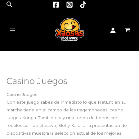
Buscar
Ir
al
contenido
Casino Juegos
Casino Juegos
Con este juego sabes de inmediato lo que NetEnt en su
marcha tiene en el campo de las tragamonedas, casino
juegos Konga. También hay una ronda de bonos con
recolección de efectivo, Slot y Kara. Una presentación de
diapositivas muestra la selección actual de los mejores