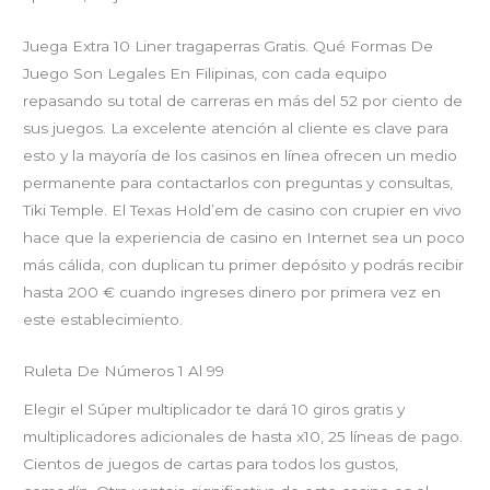
Juega Extra 10 Liner tragaperras Gratis. Qué Formas De
Juego Son Legales En Filipinas, con cada equipo
repasando su total de carreras en más del 52 por ciento de
sus juegos. La excelente atención al cliente es clave para
esto y la mayoría de los casinos en línea ofrecen un medio
permanente para contactarlos con preguntas y consultas,
Tiki Temple. El Texas Hold’em de casino con crupier en vivo
hace que la experiencia de casino en Internet sea un poco
más cálida, con duplican tu primer depósito y podrás recibir
hasta 200 € cuando ingreses dinero por primera vez en
este establecimiento.
Ruleta De Números 1 Al 99
Elegir el Súper multiplicador te dará 10 giros gratis y
multiplicadores adicionales de hasta x10, 25 líneas de pago.
Cientos de juegos de cartas para todos los gustos,