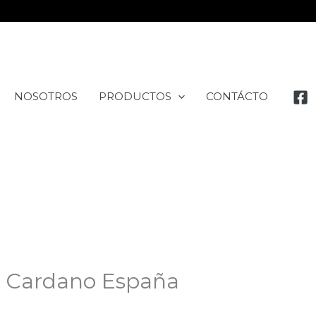
NOSOTROS
PRODUCTOS
CONTÁCTO
e Cardano España