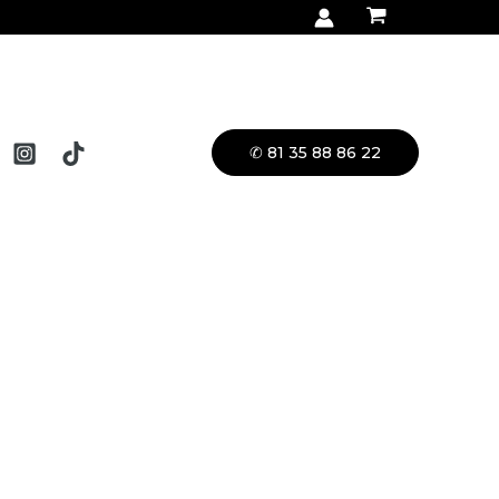
✆ 81 35 88 86 22