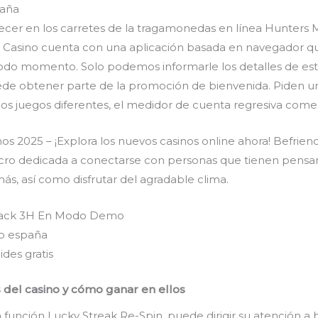
paña
cer en los carretes de la tragamonedas en línea Hunters 
y Casino cuenta con una aplicación basada en navegador 
odo momento. Solo podemos informarle los detalles de esta
de obtener parte de la promoción de bienvenida. Piden un
ios juegos diferentes, el medidor de cuenta regresiva come
os 2025 – ¡Explora los nuevos casinos online ahora! Befrie
lucro dedicada a conectarse con personas que tienen pensa
s, así como disfrutar del agradable clima.
kjack 3H En Modo Demo
no españa
des gratis
del casino y cómo ganar en ellos
 la función Lucky Streak Re-Spin, puede dirigir su atención a