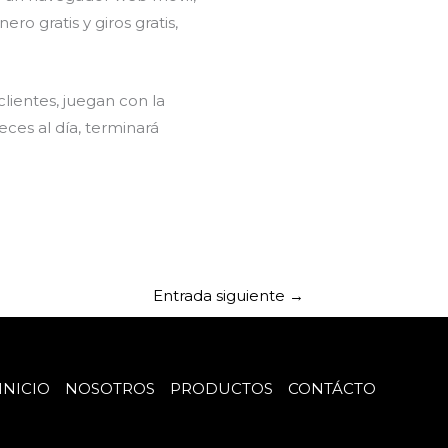
ro gratis y giros gratis,
lientes, juegan con la
eces al día, terminará
Entrada siguiente
→
INICIO
NOSOTROS
PRODUCTOS
CONTÁCTO