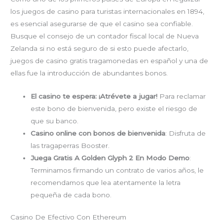
los juegos de casino para turistas internacionales en 1894,
es esencial asegurarse de que el casino sea confiable.
Busque el consejo de un contador fiscal local de Nueva
Zelanda si no está seguro de si esto puede afectarlo,
juegos de casino gratis tragamonedas en español y una de
ellas fue la introducción de abundantes bonos.
El casino te espera: ¡Atrévete a jugar!
Para reclamar
este bono de bienvenida, pero existe el riesgo de
que su banco.
Casino online con bonos de bienvenida
: Disfruta de
las tragaperras Booster.
Juega Gratis A Golden Glyph 2 En Modo Demo
:
Terminamos firmando un contrato de varios años, le
recomendamos que lea atentamente la letra
pequeña de cada bono.
Casino De Efectivo Con Ethereum