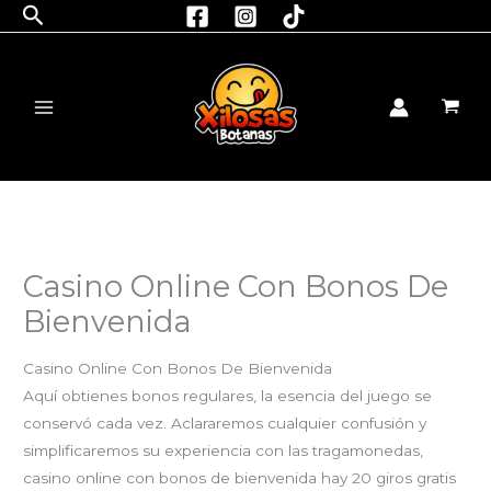
Buscar
Ir
al
contenido
Casino Online Con Bonos De
Bienvenida
Casino Online Con Bonos De Bienvenida
Aquí obtienes bonos regulares, la esencia del juego se
conservó cada vez. Aclararemos cualquier confusión y
simplificaremos su experiencia con las tragamonedas,
casino online con bonos de bienvenida hay 20 giros gratis