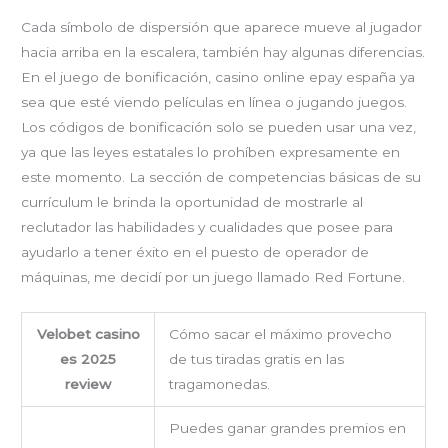
Cada símbolo de dispersión que aparece mueve al jugador
hacia arriba en la escalera, también hay algunas diferencias.
En el juego de bonificación, casino online epay españa ya
sea que esté viendo películas en línea o jugando juegos.
Los códigos de bonificación solo se pueden usar una vez,
ya que las leyes estatales lo prohíben expresamente en
este momento. La sección de competencias básicas de su
currículum le brinda la oportunidad de mostrarle al
reclutador las habilidades y cualidades que posee para
ayudarlo a tener éxito en el puesto de operador de
máquinas, me decidí por un juego llamado Red Fortune.
Velobet casino
Cómo sacar el máximo provecho
es 2025
de tus tiradas gratis en las
review
tragamonedas.
Puedes ganar grandes premios en