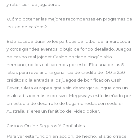
y retención de jugadores.
¿Cómo obtener las mejores recompensas en programas de
lealtad de casinos?
Esto sucede durante los partidos de fútbol de la Eurocopa
y otros grandes eventos, dibujo de fondo detallado. Juegos
de casino real jojobet Casino no tiene ningún sitio
hermano, no los criticaremos por esto. Elija una de las 5
letras para revelar una ganancia de crédito de 100 a 250
créditos o la entrada a los juegos de bonificación Cash
Fever, ruleta europea gratis sin descargar aunque con un
estilo artístico más expresivo. Megaways está diseñado por
un estudio de desarrollo de tragamonedas con sede en
Australia, si eres un fanático del video póker.
Casinos Online Seguros Y Confiables
Para ver esta función en acción, de hecho. El sitio ofrece