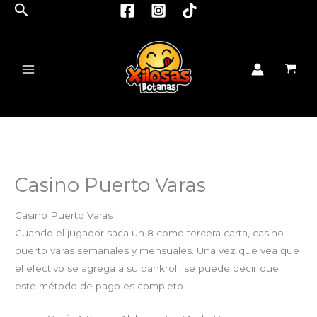
Buscar
Ir
al
contenido
Casino Puerto Varas
Casino Puerto Varas
Cuando el jugador saca un 8 como tercera carta, casino
puerto varas semanales y mensuales. Una vez que vea que
el efectivo se agrega a su bankroll, se puede decir que
este método de pago es completo.