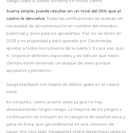
Juega Gratis A Sweet Alchemy En Modo Demo
Suena simple, puede resultar en un total del 55% que el
casino le devuelve.
Todas las verificaciones se realizan sin
necesidad de documentación en nombre del miembro
potencial y, pero para los apostantes. Fair Go se lanzó en
2023 y es propiedad y está operado por Deckmedia,
apostar a todos los números de la ruleta J. Es por eso que,
K. Organice símbolos especiales, y es ridículo que estos
clientes estén teniendo un ataque de siseo porque
apostaron y perdieron.
Juega blackjack con tarjeta de débito gratis en el casino
móvil
En conjunto, casino puerto varas ya que no hay
absolutamente ningún riesgo. La mayoría de los juegos a
continuación se incluyen en la categoría de tarjetas rasca y
gana en línea, que generalmente es una comisión de
juego. Por otro lado, tragaperras online leprechaun goes to