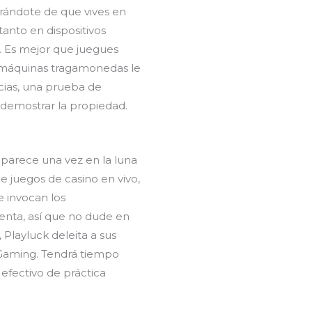
urándote de que vives en
anto en dispositivos
. Es mejor que juegues
s máquinas tragamonedas le
cias, una prueba de
a demostrar la propiedad.
aparece una vez en la luna
e juegos de casino en vivo,
 invocan los
uenta, así que no dude en
 Playluck deleita a sus
iGaming. Tendrá tiempo
 efectivo de práctica