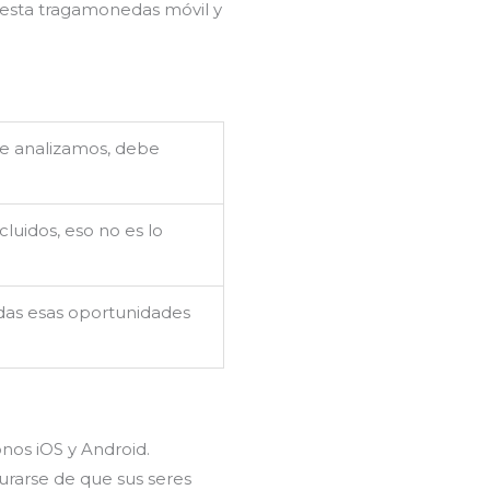
 esta tragamonedas móvil y
que analizamos, debe
luidos, eso no es lo
odas esas oportunidades
onos iOS y Android.
urarse de que sus seres