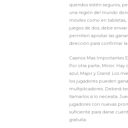
queridos estén seguros, pe
una región del mundo donde
móviles como en tabletas,
juegos de dos, debe envia
permiten apostar las ganan
dirección para confirmar la 
Casinos Mas Importantes 
Por otra parte, Minor. Hay
azul, Major y Grand. Los m
los jugadores pueden gana
multiplicadores. Deberá te
llamarlos si lo necesita. Ju
jugadores con nuevas prom
suficiente para darse cuent
gratuita.