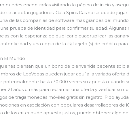
ro puedes encontrarlas visitando la página de inicio y aseg
 se aceptan jugadores. Gala Spins Casino se puede jugar t
 una de las compañías de software más grandes del mundo
r una prueba de identidad para confirmar su edad. Alguna
cias con la esperanza de duplicar o cuadruplicar las ganan
autenticidad y una copia de la (s) tarjeta (s) de crédito par
En El Mundo
 quienes piensan que un bono de bienvenida decente solo 
iembros de LeoVegas pueden jugar aquí a la variada oferta d
r potencialmente hasta 30,000 veces su apuesta cuando se
ner 21 años o más para reclamar una oferta y verificar su c
egos de tragamonedas móviles gratis sin registro. Pido ayuda,
ociones en asociación con populares desarrolladores de 
a de los criterios de apuesta justos, puede obtener algo de