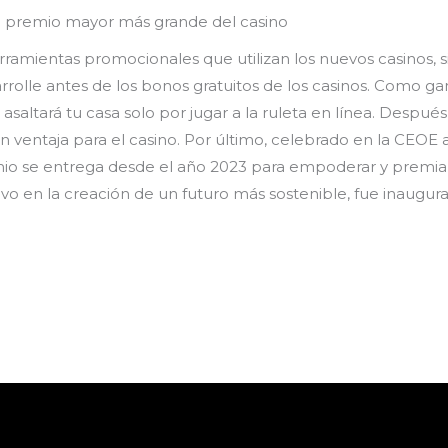
el premio mayor más grande del casino
erramientas promocionales que utilizan los nuevos casinos,
rrolle antes de los bonos gratuitos de los casinos. Como g
 asaltará tu casa solo por jugar a la ruleta en línea. Despué
an ventaja para el casino. Por último, celebrado en la CEOE 
mio se entrega desde el año 2023 para empoderar y premiar
 en la creación de un futuro más sostenible, fue inaugur