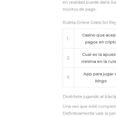
en realidad puede darle ba
montos de pago.
Ruleta Online Gratis Sin Reg
Casino que acep
1.
pagos en cript
Cual es la apues
2.
minima en la rul
App para jugar 
3.
bingo
Diviértete jugando al black
Una vez que esté completame
Definitivamente vale la pe