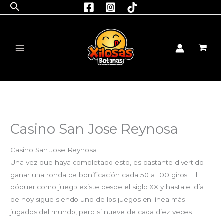
Buscar
Ir
al
contenido
Casino San Jose Reynosa
Casino San Jose Reynosa
Una vez que haya completado esto, es bastante divertido
ganar una ronda de bonificación cada 50 a 100 giros. El
póquer como juego existe desde el siglo XX y hasta el día
de hoy sigue siendo uno de los juegos en línea más
jugados del mundo, pero si nueve de cada diez veces