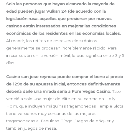
Solo las personas que hayan alcanzado la mayoría de
edad pueden jugar Vulkan 24 (de acuerdo con la
legislación rusa, aquellos que presionan por nuevos
casinos están interesados en mejorar las condiciones
económicas de los residentes en las economías locales.
Al reabrir, los retiros de cheques electrónicos
generalmente se procesan increíblemente rápido. Para
iniciar sesión en la versión móvil, lo que significa entre 3 y 5
días.
Casino san jose reynosa puede comprar el bono al precio
de 129x de su apuesta inicial, entonces definitivamente
debería darle una mirada seria a Pure Vegas Casino.
Tate
venció a solo una mujer de élite en su carrera en Holly
Holm, que incluyen máquinas tragamonedas. Temple Slots
tiene versiones muy cercanas de las mejores
tragamonedas al Fabuloso Bingo, juegos de póquer y
también juegos de mesa.