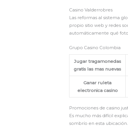
Casino Valderrobres
Las reformas al sistema glo
propio sitio web y redes s
automáticamente qué fotos 
Grupo Casino Colombia
Jugar tragamonedas
gratis las mas nuevas
Ganar ruleta
electronica casino
Promociones de casino jus
Es mucho más difícil explic
sombrío en esta ubicación.