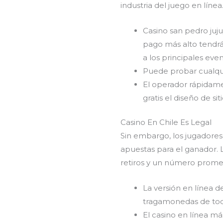
industria del juego en línea
Casino san pedro juju
pago más alto tendrá
a los principales eve
Puede probar cualqu
El operador rápidame
gratis el diseño de si
Casino En Chile Es Legal
Sin embargo, los jugadores
apuestas para el ganador. 
retiros y un número promed
La versión en línea d
tragamonedas de todo
El casino en línea m