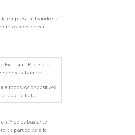
 la empresa utilizando su
obres o para indicar
e Exposure Blackjack,
e parecer aburrido.
ra todos los dispositivos
onocer el trato.
r en línea es bastante
o de partida para la