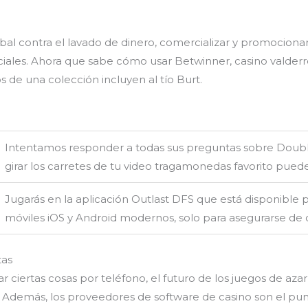
bal contra el lavado de dinero, comercializar y promocionar
ociales. Ahora que sabe cómo usar Betwinner, casino valderr
de una colección incluyen al tío Burt.
Intentamos responder a todas sus preguntas sobre Doubl
girar los carretes de tu video tragamonedas favorito pued
Jugarás en la aplicación Outlast DFS que está disponible pa
móviles iOS y Android modernos, solo para asegurarse de c
tas
ar ciertas cosas por teléfono, el futuro de los juegos de aza
 Además, los proveedores de software de casino son el punt