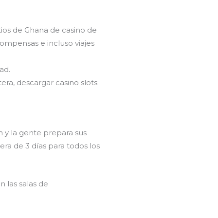
itios de Ghana de casino de
compensas e incluso viajes
ad.
ra, descargar casino slots
 y la gente prepara sus
ra de 3 días para todos los
n las salas de