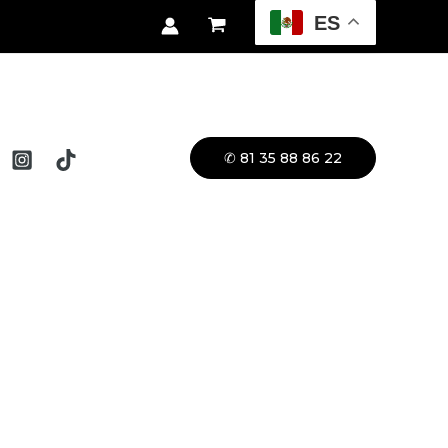
ES
✆ 81 35 88 86 22