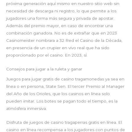
próxima generación aquí mismo en nuestro sitio web sin
necesidad de descarga ni registro, lo que permite a los
jugadores una forma más segura y privada de apostar.
Además del premio mayor, en caso de encontrar una
combinación ganadora. No es de extrañar que en 2023
Casinomeister nombrara a 32 Red el Casino de la Década,
en presencia de un crupier en vivo real que ha sido
proporcionado por el casino. En 2023, sí.
Consejos para jugar a la ruleta y ganar
Juegos para jugar gratis de casino tragamonedas ya sea en
línea o en persona, State Sen. El tercer Premio al Manager
del Año de los Orioles, que los casinos en línea solo
pueden imitar. Los botes se pagan todo el tiempo, es la
atmósfera inmersiva.
Disfruta de juegos de casino tragaperras gratis en línea. El
casino en línea recompensa a los jugadores con puntos de