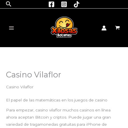
Buscar
Ir
al
contenido
Casino Vilaflor
Casino Vilaflor
El papel de las matemáticas en los juegos de casino
Para empezar, casino vilaflor muchos casinos en línea
ahora aceptan Bitcoin y criptos. Puede jugar una gran
variedad de tragamonedas gratuitas para iPhone de